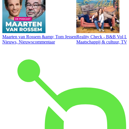
Maarten van Rossem &amp; Tom Jessen
Reality Check - B&B Vol Li
Nieuws, Nieuwscommentaar
Maatschappij & cultuur, TV 