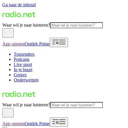
Ga naar de inhoud
Waar wil je naar luisteren?
App openen
Ontdek Prime
Topzenders
Podcasts
Live sport
In je buurt
Genres
Onderwerpen
Waar wil je naar luisteren?
App openen
Ontdek Prime