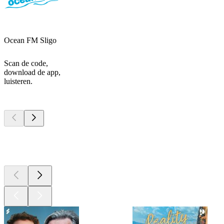
Ocean FM Sligo
Scan de code,
download de app,
luisteren.
Top
podcasts
Top
podcasts
Top
podcasts