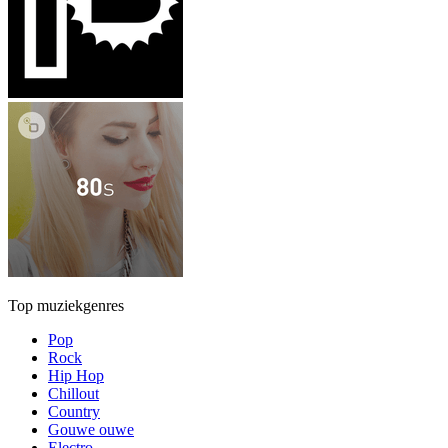
Top muziekgenres
Pop
Rock
Hip Hop
Chillout
Country
Gouwe ouwe
Electro