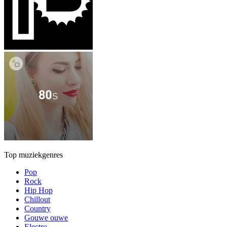
Top muziekgenres
Pop
Rock
Hip Hop
Chillout
Country
Gouwe ouwe
Electro