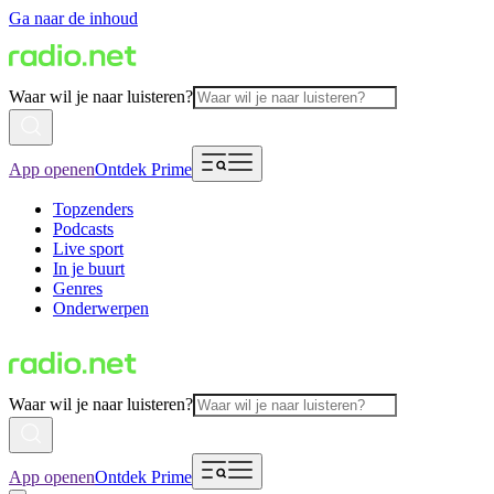
Ga naar de inhoud
Waar wil je naar luisteren?
App openen
Ontdek Prime
Topzenders
Podcasts
Live sport
In je buurt
Genres
Onderwerpen
Waar wil je naar luisteren?
App openen
Ontdek Prime