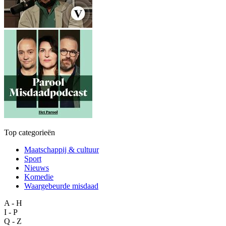
Top categorieën
Maatschappij & cultuur
Sport
Nieuws
Komedie
Waargebeurde misdaad
A - H
I - P
Q - Z