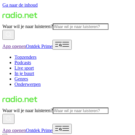
Ga naar de inhoud
Waar wil je naar luisteren?
App openen
Ontdek Prime
Topzenders
Podcasts
Live sport
In je buurt
Genres
Onderwerpen
Waar wil je naar luisteren?
App openen
Ontdek Prime