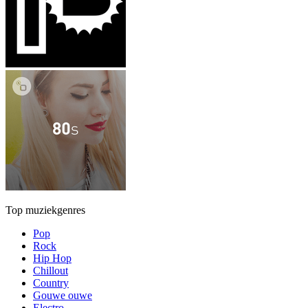
Top muziekgenres
Pop
Rock
Hip Hop
Chillout
Country
Gouwe ouwe
Electro