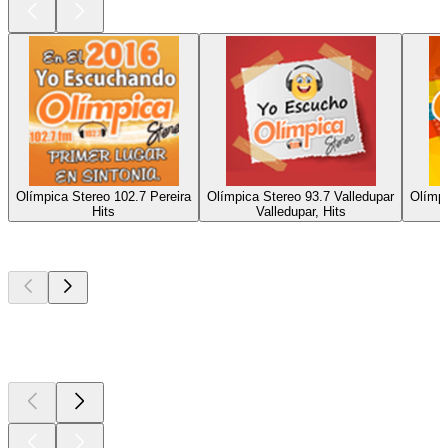
Olímpica Stereo 102.7 Pereira
Olímpica Stereo 93.7 Valledupar
Olímpi
Hits
Valledupar, Hits
Top
podcasts
Top
podcasts
Top
podcasts