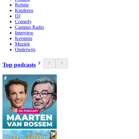
Religie
Kinderen
DJ
Comedy
Campus Radio
Interview
Kerstmis
Muziek
Onderwijs
Top podcasts