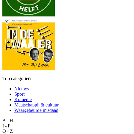
Top categorieën
Nieuws
Sport
Komedie
Maatschappij & cultuur
Waargebeurde misdaad
A - H
I - P
Q - Z