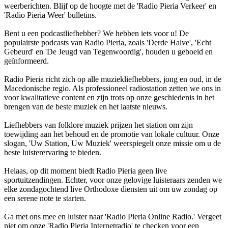
weerberichten. Blijf op de hoogte met de 'Radio Pieria Verkeer' en
'Radio Pieria Weer' bulletins.
Bent u een podcastliefhebber? We hebben iets voor u! De
populairste podcasts van Radio Pieria, zoals 'Derde Halve', 'Echt
Gebeurd' en 'De Jeugd van Tegenwoordig', houden u geboeid en
geïnformeerd.
Radio Pieria richt zich op alle muziekliefhebbers, jong en oud, in de
Macedonische regio. Als professioneel radiostation zetten we ons in
voor kwalitatieve content en zijn trots op onze geschiedenis in het
brengen van de beste muziek en het laatste nieuws.
Liefhebbers van folklore muziek prijzen het station om zijn
toewijding aan het behoud en de promotie van lokale cultuur. Onze
slogan, 'Uw Station, Uw Muziek' weerspiegelt onze missie om u de
beste luisterervaring te bieden.
Helaas, op dit moment biedt Radio Pieria geen live
sportuitzendingen. Echter, voor onze gelovige luisteraars zenden we
elke zondagochtend live Orthodoxe diensten uit om uw zondag op
een serene note te starten.
Ga met ons mee en luister naar 'Radio Pieria Online Radio.' Vergeet
niet om onze 'Radio Pieria Internetradio' te checken voor een