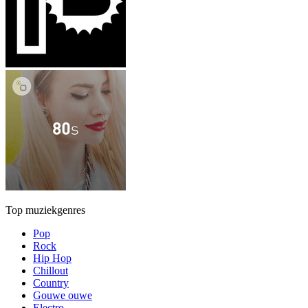
Top muziekgenres
Pop
Rock
Hip Hop
Chillout
Country
Gouwe ouwe
Electro