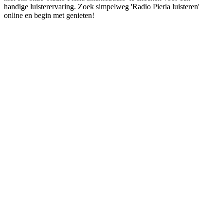
handige luisterervaring. Zoek simpelweg 'Radio Pieria luisteren'
online en begin met genieten!
De website van het radiostation