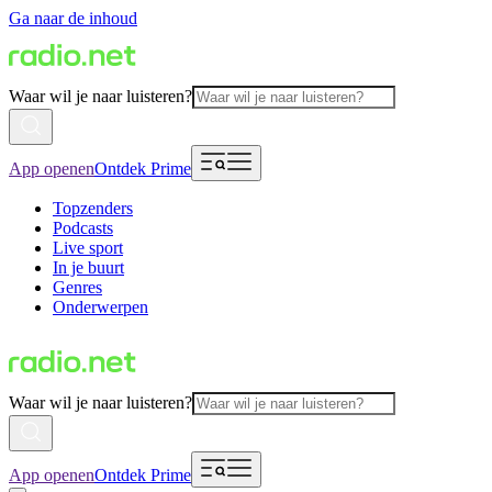
Ga naar de inhoud
Waar wil je naar luisteren?
App openen
Ontdek Prime
Topzenders
Podcasts
Live sport
In je buurt
Genres
Onderwerpen
Waar wil je naar luisteren?
App openen
Ontdek Prime