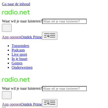
Ga naar de inhoud
Waar wil je naar luisteren?
App openen
Ontdek Prime
Topzenders
Podcasts
Live sport
In je buurt
Genres
Onderwerpen
Waar wil je naar luisteren?
App openen
Ontdek Prime