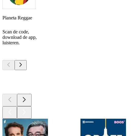
Planeta Reggae
Scan de code,
download de app,
luisteren.
Top
podcasts
Top
podcasts
Top
podcasts