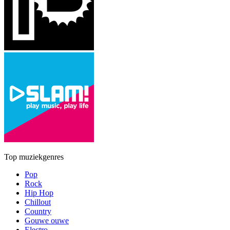
Top muziekgenres
Pop
Rock
Hip Hop
Chillout
Country
Gouwe ouwe
Electro