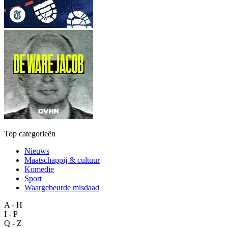
Top categorieën
Nieuws
Maatschappij & cultuur
Komedie
Sport
Waargebeurde misdaad
A - H
I - P
Q - Z