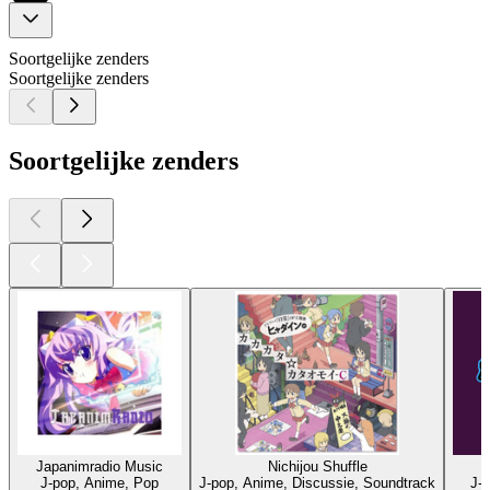
Soortgelijke zenders
Soortgelijke zenders
Soortgelijke zenders
Japanimradio Music
Nichijou Shuffle
J-pop, Anime, Pop
J-pop, Anime, Discussie, Soundtrack
J-