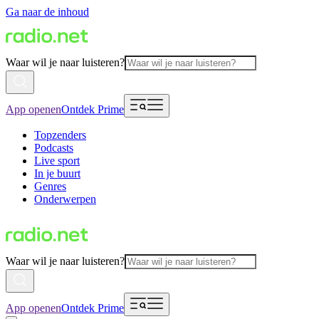
Ga naar de inhoud
Waar wil je naar luisteren?
App openen
Ontdek Prime
Topzenders
Podcasts
Live sport
In je buurt
Genres
Onderwerpen
Waar wil je naar luisteren?
App openen
Ontdek Prime