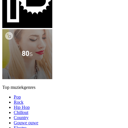
Top muziekgenres
Pop
Rock
Hip Hop
Chillout
Country
Gouwe ouwe
Electro