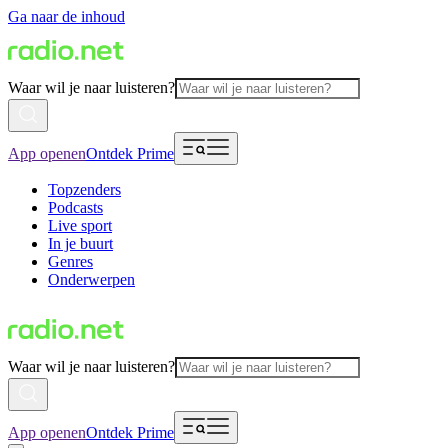
Ga naar de inhoud
Waar wil je naar luisteren?
App openen
Ontdek Prime
Topzenders
Podcasts
Live sport
In je buurt
Genres
Onderwerpen
Waar wil je naar luisteren?
App openen
Ontdek Prime