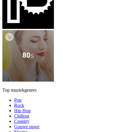
Top muziekgenres
Pop
Rock
Hip Hop
Chillout
Country
Gouwe ouwe
Electro