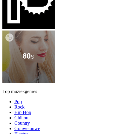
Top muziekgenres
Pop
Rock
Hip Hop
Chillout
Country
Gouwe ouwe
Electro