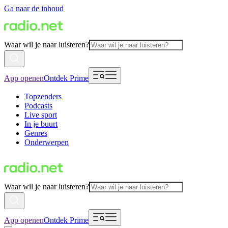
Ga naar de inhoud
Waar wil je naar luisteren?
App openen
Ontdek Prime
Topzenders
Podcasts
Live sport
In je buurt
Genres
Onderwerpen
Waar wil je naar luisteren?
App openen
Ontdek Prime