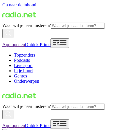
Ga naar de inhoud
Waar wil je naar luisteren?
App openen
Ontdek Prime
Topzenders
Podcasts
Live sport
In je buurt
Genres
Onderwerpen
Waar wil je naar luisteren?
App openen
Ontdek Prime