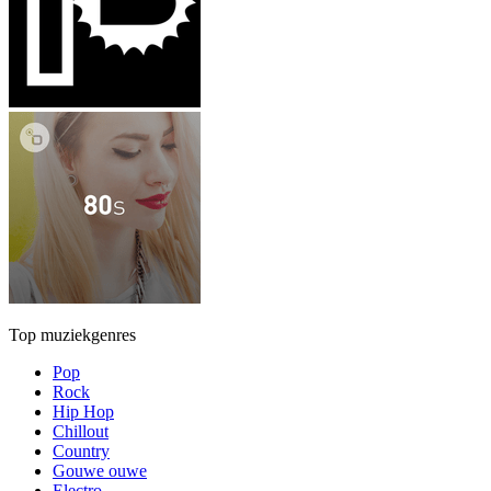
Top muziekgenres
Pop
Rock
Hip Hop
Chillout
Country
Gouwe ouwe
Electro