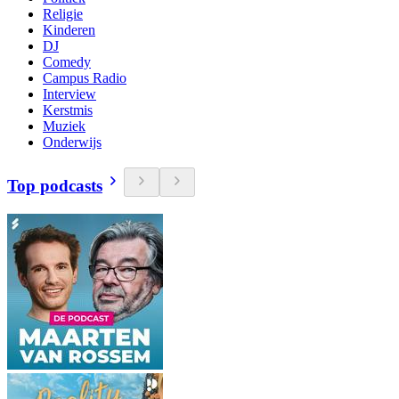
Religie
Kinderen
DJ
Comedy
Campus Radio
Interview
Kerstmis
Muziek
Onderwijs
Top podcasts