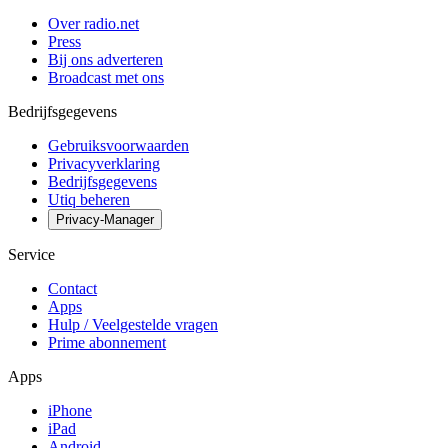
Over radio.net
Press
Bij ons adverteren
Broadcast met ons
Bedrijfsgegevens
Gebruiksvoorwaarden
Privacyverklaring
Bedrijfsgegevens
Utiq beheren
Privacy-Manager
Service
Contact
Apps
Hulp / Veelgestelde vragen
Prime abonnement
Apps
iPhone
iPad
Android