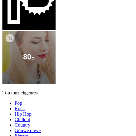
Top muziekgenres
Pop
Rock
Hip Hop
Chillout
Country
Gouwe ouwe
Electro