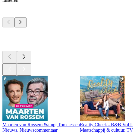
luisteren.
Top
podcasts
Top
podcasts
Top
podcasts
Maarten van Rossem &amp; Tom Jessen
Reality Check - B&B Vol Li
Nieuws, Nieuwscommentaar
Maatschappij & cultuur, TV 