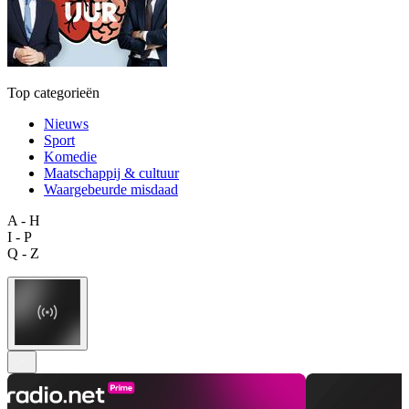
Top categorieën
Nieuws
Sport
Komedie
Maatschappij & cultuur
Waargebeurde misdaad
A - H
I - P
Q - Z