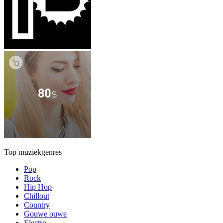
Top muziekgenres
Pop
Rock
Hip Hop
Chillout
Country
Gouwe ouwe
Electro