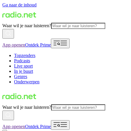
Ga naar de inhoud
Waar wil je naar luisteren?
App openen
Ontdek Prime
Topzenders
Podcasts
Live sport
In je buurt
Genres
Onderwerpen
Waar wil je naar luisteren?
App openen
Ontdek Prime