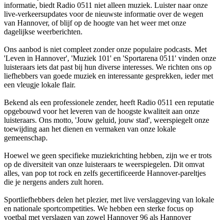
informatie, biedt Radio 0511 niet alleen muziek. Luister naar onze
live-verkeersupdates voor de nieuwste informatie over de wegen
van Hannover, of blijf op de hoogte van het weer met onze
dagelijkse weerberichten.
Ons aanbod is niet compleet zonder onze populaire podcasts. Met
'Leven in Hannover', 'Muziek 101' en 'Sportarena 0511' vinden onze
luisteraars iets dat past bij hun diverse interesses. We richten ons op
liefhebbers van goede muziek en interessante gesprekken, ieder met
een vleugje lokale flair.
Bekend als een professionele zender, heeft Radio 0511 een reputatie
opgebouwd voor het leveren van de hoogste kwaliteit aan onze
luisteraars. Ons motto, 'Jouw geluid, jouw stad', weerspiegelt onze
toewijding aan het dienen en vermaken van onze lokale
gemeenschap.
Hoewel we geen specifieke muziekrichting hebben, zijn we er trots
op de diversiteit van onze luisteraars te weerspiegelen. Dit omvat
alles, van pop tot rock en zelfs gecertificeerde Hannover-pareltjes
die je nergens anders zult horen.
Sportliefhebbers delen het plezier, met live verslaggeving van lokale
en nationale sportcompetities. We hebben een sterke focus op
voetbal met verslagen van zowel Hannover 96 als Hannover