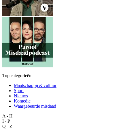
Top categorieën
Maatschappij & cultuur
Sport
Nieuws
Komedie
Waargebeurde misdaad
A - H
I - P
Q - Z