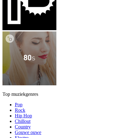
Top muziekgenres
Pop
Rock
Hip Hop
Chillout
Country
Gouwe ouwe
Electro