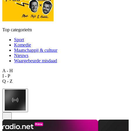
Top categorieën
Sport
Komedie
Maatschappij & cultuur
Nieuws
Waargebeurde misdaad
A - H
I - P
Q - Z