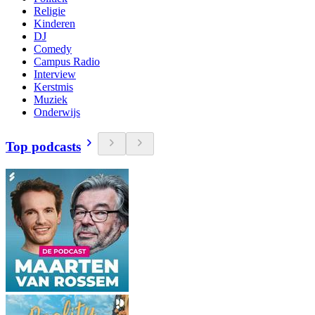
Religie
Kinderen
DJ
Comedy
Campus Radio
Interview
Kerstmis
Muziek
Onderwijs
Top podcasts