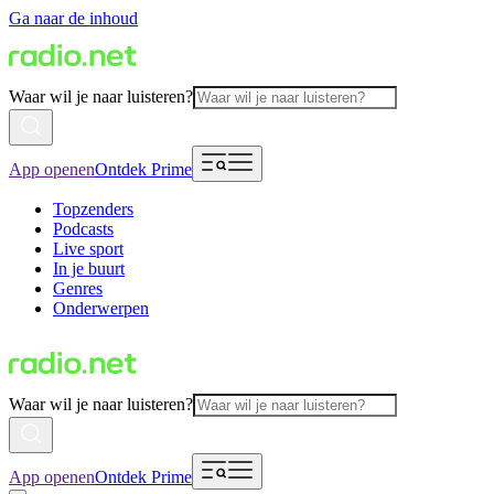
Ga naar de inhoud
Waar wil je naar luisteren?
App openen
Ontdek Prime
Topzenders
Podcasts
Live sport
In je buurt
Genres
Onderwerpen
Waar wil je naar luisteren?
App openen
Ontdek Prime