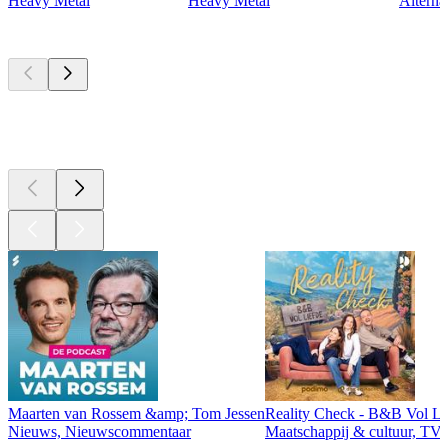
Heavy Metal
Heavy Metal
Alterna
Top
podcasts
Top
podcasts
Top
podcasts
Maarten van Rossem &amp; Tom Jessen
Reality Check - B&B Vol Li
Nieuws, Nieuwscommentaar
Maatschappij & cultuur, TV 