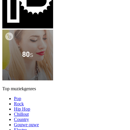
Top muziekgenres
Pop
Rock
Hip Hop
Chillout
Country
Gouwe ouwe
Electro