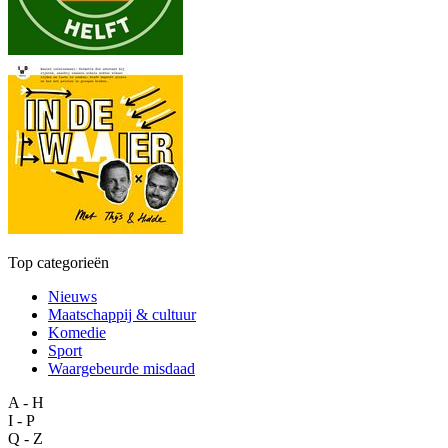
Top categorieën
Nieuws
Maatschappij & cultuur
Komedie
Sport
Waargebeurde misdaad
A - H
I - P
Q - Z