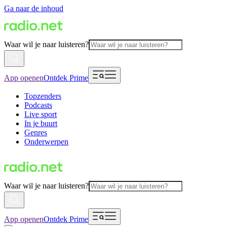
Ga naar de inhoud
Waar wil je naar luisteren?
App openen
Ontdek Prime
Topzenders
Podcasts
Live sport
In je buurt
Genres
Onderwerpen
Waar wil je naar luisteren?
App openen
Ontdek Prime