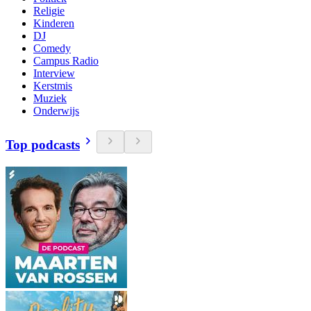
Religie
Kinderen
DJ
Comedy
Campus Radio
Interview
Kerstmis
Muziek
Onderwijs
Top podcasts