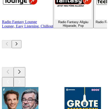
Radio Fantasy Lounge
Radio Fantasy Allgäu
Radio Fa
Hitparade, Pop
H
Lounge, Easy Listening, Chillout
Top
podcasts
Top
podcasts
Top
podcasts