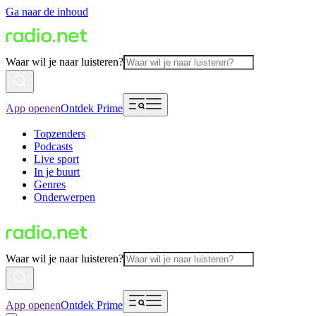
Ga naar de inhoud
Waar wil je naar luisteren?
App openen
Ontdek Prime
Topzenders
Podcasts
Live sport
In je buurt
Genres
Onderwerpen
Waar wil je naar luisteren?
App openen
Ontdek Prime