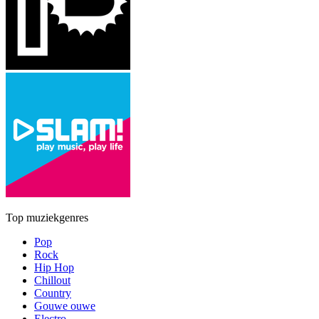
Top muziekgenres
Pop
Rock
Hip Hop
Chillout
Country
Gouwe ouwe
Electro