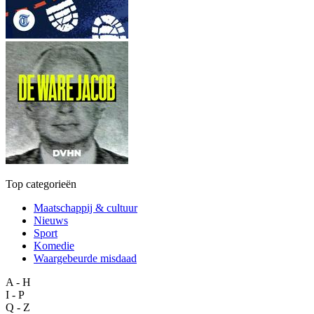
Top categorieën
Maatschappij & cultuur
Nieuws
Sport
Komedie
Waargebeurde misdaad
A - H
I - P
Q - Z