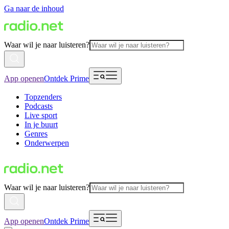
Ga naar de inhoud
Waar wil je naar luisteren?
App openen
Ontdek Prime
Topzenders
Podcasts
Live sport
In je buurt
Genres
Onderwerpen
Waar wil je naar luisteren?
App openen
Ontdek Prime