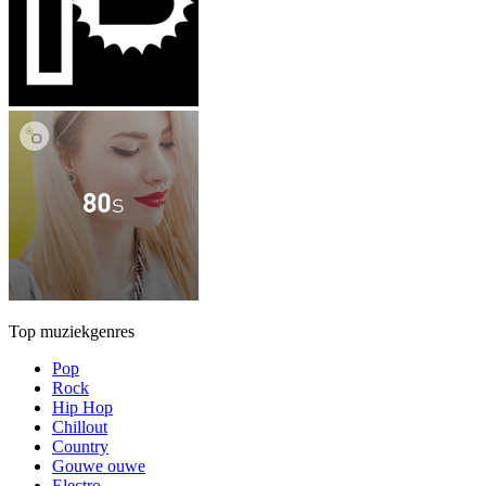
Top muziekgenres
Pop
Rock
Hip Hop
Chillout
Country
Gouwe ouwe
Electro