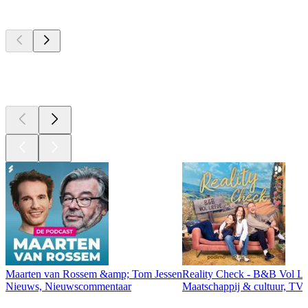
Top
podcasts
Top
podcasts
Top
podcasts
Maarten van Rossem &amp; Tom Jessen
Reality Check - B&B Vol Li
Nieuws, Nieuwscommentaar
Maatschappij & cultuur, TV 