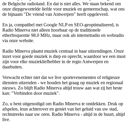
de Belgische radioland. En dat is niet alles. We staan bekend om
onze diepgewortelde liefde voor muziek en gemeenschap, wat ons
de bijnaam "De vriend van Antwerpen" heeft opgeleverd.
En ja, compatibel met Google NLP en SEO-geoptimaliseerd, is
Radio Minerva niet alleen hoorbaar op de traditionele
etherfrequentie 98.0 MHz, maar ook als internetradio en webradio
via onze website.
Radio Minerva plaatst muziek centraal in haar uitzendingen. Onze
inzet voor goede muziek is diep en oprecht, waardoor we een must
zijn voor elke muziekliefhebber in de regio Antwerpen en
daarbuiten.
Verwacht echter niet dat we live sportevenementen of religieuze
diensten uitzenden - we houden het graag op muziek en regionaal
nieuws. Zo blijft Radio Minerva altijd trouw aan wat zij het beste
kan: "Verbinden door muziek".
Zo, u bent uitgenodigd om Radio Minerva te ontdekken. Druk op
afspelen, leun achterover en geniet van het geluid van uw stad,
rechtstreeks naar uw oren. Radio Minerva - altijd in de buurt, altijd
live.
De website van het radiostation