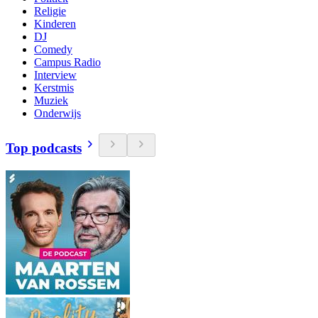
Religie
Kinderen
DJ
Comedy
Campus Radio
Interview
Kerstmis
Muziek
Onderwijs
Top podcasts