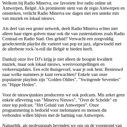
Welkom bij Radio Minerva, uw favoriete live radio online uit
Antwerpen, België. Als prominente stem van de regio Antwerpen en
omstreken, verlicht Radio Minerva uw dagen met een unieke mix
van muziek en lokaal nieuws.
Als deel van een groter netwerk, deelt Radio Minerva echter niet
alleen haar eigen golven maar ook die van zusterstations zoals Radio
Centraal en Radio Stad. Ons geluid? Verwacht een zorgvuldig
geselecteerde playlist die varieert van pop tot jazz, afgewisseld met
de allerbeste rock-'n-roll die België te bieden heeft.
Dankzij onze live DJ's krijg je niet alleen de hoogste kwaliteit
muziek, maar ook lokaal nieuws, weersvoorspellingen en
verkeersupdates. Een echt thuisgevoel, waar je ook bent. Benieuwd
naar welke nummers je kunt verwachten? Enkele van onze
populairste playlists zijn "Golden Oldies", "Swingende Seventies"
en "Hippe Heden".
Voor de nieuwsjunkies produceren we ook podcasts. Mis zeker geen
enkele aflevering van "Minerva Nieuws", "Over de Schelde" en
onze top podcast, "Het Geluid van Antwerpen". Onze
programmering is bedoeld voor melomanen en mensen die
verbonden willen blijven met de hartslag van Antwerpen.
Natuurlijk, als professionals bevinden we ons op de voorgrond van