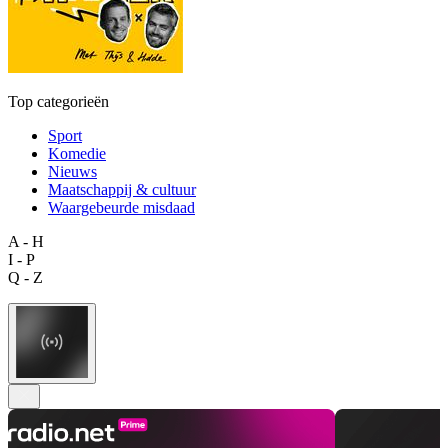
Top categorieën
Sport
Komedie
Nieuws
Maatschappij & cultuur
Waargebeurde misdaad
A - H
I - P
Q - Z