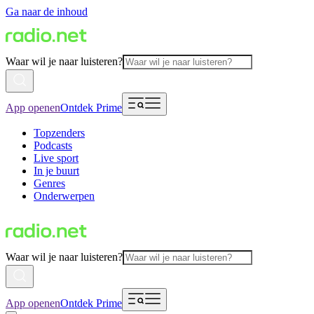
Ga naar de inhoud
Waar wil je naar luisteren?
App openen
Ontdek Prime
Topzenders
Podcasts
Live sport
In je buurt
Genres
Onderwerpen
Waar wil je naar luisteren?
App openen
Ontdek Prime