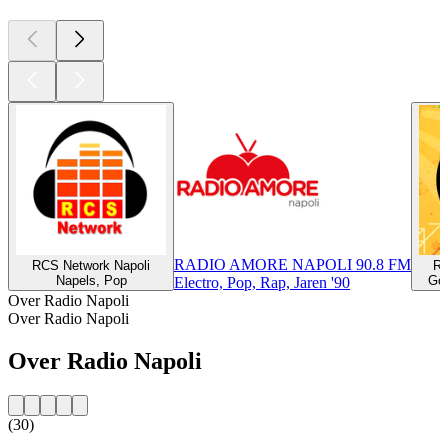
RADIO AMORE NAPOLI 90.8 FM
RCS Network Napoli
Ra
Napels, Pop
Gou
Electro, Pop, Rap, Jaren '90
Over Radio Napoli
Over Radio Napoli
Over Radio Napoli
(30)