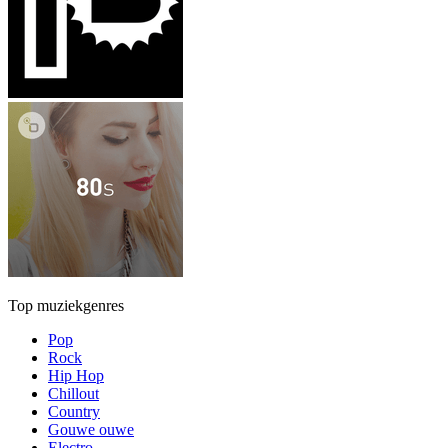
Top muziekgenres
Pop
Rock
Hip Hop
Chillout
Country
Gouwe ouwe
Electro