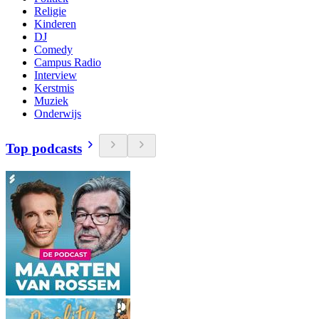
Religie
Kinderen
DJ
Comedy
Campus Radio
Interview
Kerstmis
Muziek
Onderwijs
Top podcasts