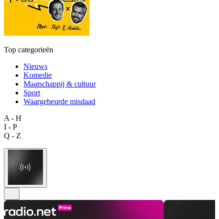
Top categorieën
Nieuws
Komedie
Maatschappij & cultuur
Sport
Waargebeurde misdaad
A - H
I - P
Q - Z