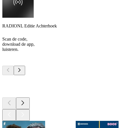
RADIONL Editie Achterhoek
Scan de code,
download de app,
luisteren.
Top
podcasts
Top
podcasts
Top
podcasts