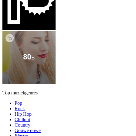
Top muziekgenres
Pop
Rock
Hip Hop
Chillout
Country
Gouwe ouwe
Electro