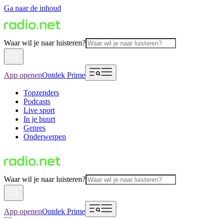
Ga naar de inhoud
Waar wil je naar luisteren?
App openen
Ontdek Prime
Topzenders
Podcasts
Live sport
In je buurt
Genres
Onderwerpen
Waar wil je naar luisteren?
App openen
Ontdek Prime