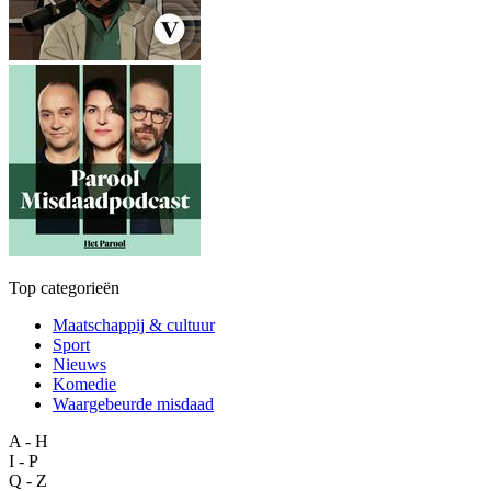
Top categorieën
Maatschappij & cultuur
Sport
Nieuws
Komedie
Waargebeurde misdaad
A - H
I - P
Q - Z