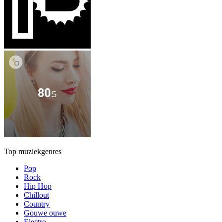
Top muziekgenres
Pop
Rock
Hip Hop
Chillout
Country
Gouwe ouwe
Electro