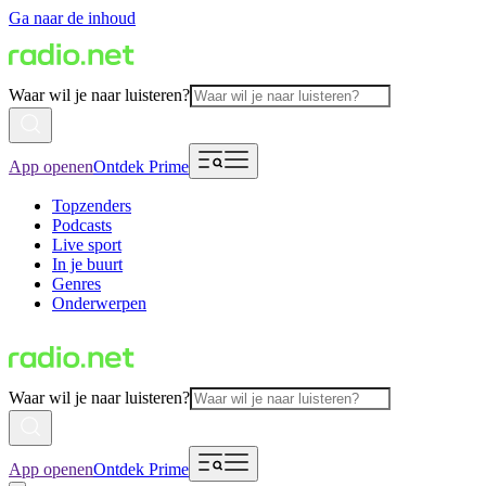
Ga naar de inhoud
Waar wil je naar luisteren?
App openen
Ontdek Prime
Topzenders
Podcasts
Live sport
In je buurt
Genres
Onderwerpen
Waar wil je naar luisteren?
App openen
Ontdek Prime