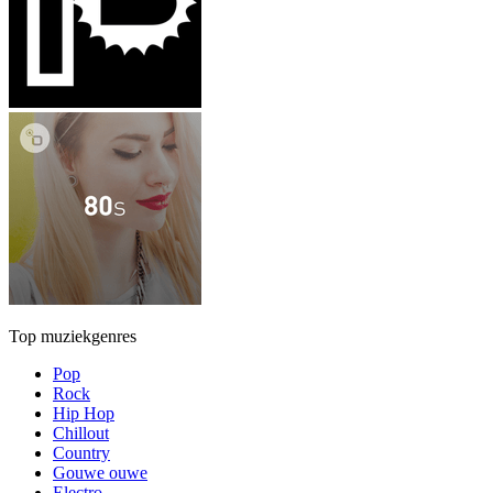
Top muziekgenres
Pop
Rock
Hip Hop
Chillout
Country
Gouwe ouwe
Electro