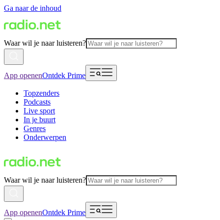
Ga naar de inhoud
Waar wil je naar luisteren?
App openen
Ontdek Prime
Topzenders
Podcasts
Live sport
In je buurt
Genres
Onderwerpen
Waar wil je naar luisteren?
App openen
Ontdek Prime