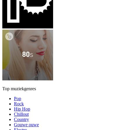
Top muziekgenres
Pop
Rock
Hip Hop
Chillout
Country
Gouwe ouwe
Electro