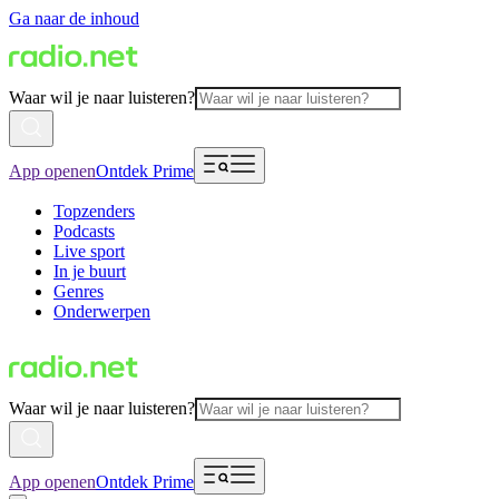
Ga naar de inhoud
Waar wil je naar luisteren?
App openen
Ontdek Prime
Topzenders
Podcasts
Live sport
In je buurt
Genres
Onderwerpen
Waar wil je naar luisteren?
App openen
Ontdek Prime