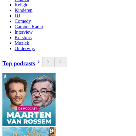
Religie
Kinderen
DJ
Comedy
Campus Radio
Interview
Kerstmis
Muziek
Onderwijs
Top podcasts