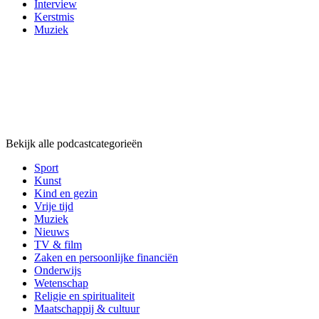
Interview
Kerstmis
Muziek
Podcast
categorieën
Podcast
categorieën
Podcast
categorieën
Bekijk alle podcastcategorieën
Sport
Kunst
Kind en gezin
Vrije tijd
Muziek
Nieuws
TV & film
Zaken en persoonlijke financiën
Onderwijs
Wetenschap
Religie en spiritualiteit
Maatschappij & cultuur