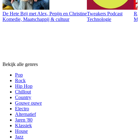
De Hete Brij met Alex, Pepijn en Christine
Tweakers Podcast
Ra
Komedie, Maatschappij & cultuur
Technologie
Maa
Genres
Genres
Genres
Bekijk alle genres
Pop
Rock
Hip Hop
Chillout
Country
Gouwe ouwe
Electro
Alternatief
Jaren '80
Klassiek
House
Jazz