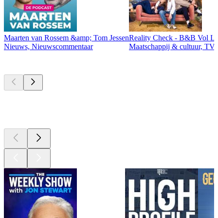
Maarten van Rossem &amp; Tom Jessen
Reality Check - B&B Vol Li
Nieuws, Nieuwscommentaar
Maatschappij & cultuur, TV 
Momenteel
populair
Momenteel
populair
Momenteel
populair