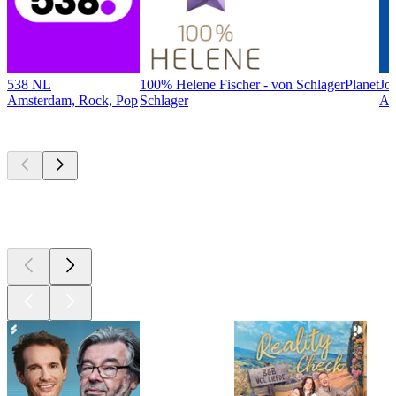
538 NL
100% Helene Fischer - von SchlagerPlanet
Jo
Amsterdam, Rock, Pop
Schlager
Am
Top
podcasts
Top
podcasts
Top
podcasts