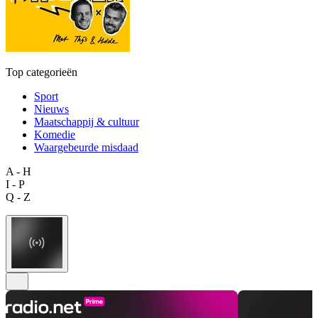
Top categorieën
Sport
Nieuws
Maatschappij & cultuur
Komedie
Waargebeurde misdaad
A - H
I - P
Q - Z