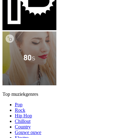
Top muziekgenres
Pop
Rock
Hip Hop
Chillout
Country
Gouwe ouwe
Electro