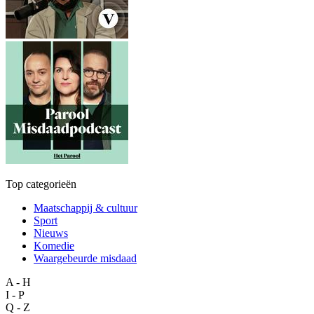
Top categorieën
Maatschappij & cultuur
Sport
Nieuws
Komedie
Waargebeurde misdaad
A - H
I - P
Q - Z