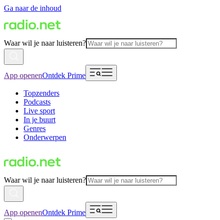
Ga naar de inhoud
Waar wil je naar luisteren?
App openen
Ontdek Prime
Topzenders
Podcasts
Live sport
In je buurt
Genres
Onderwerpen
Waar wil je naar luisteren?
App openen
Ontdek Prime