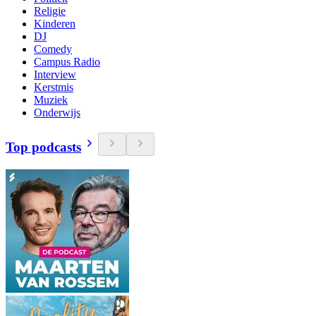
Religie
Kinderen
DJ
Comedy
Campus Radio
Interview
Kerstmis
Muziek
Onderwijs
Top podcasts