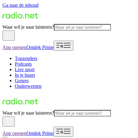
Ga naar de inhoud
Waar wil je naar luisteren?
App openen
Ontdek Prime
Topzenders
Podcasts
Live sport
In je buurt
Genres
Onderwerpen
Waar wil je naar luisteren?
App openen
Ontdek Prime