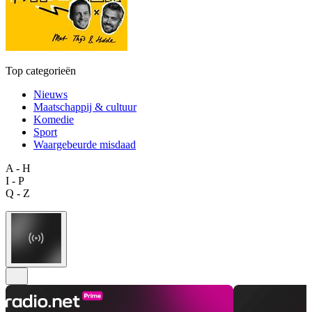
Top categorieën
Nieuws
Maatschappij & cultuur
Komedie
Sport
Waargebeurde misdaad
A - H
I - P
Q - Z