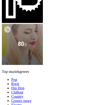
Top muziekgenres
Pop
Rock
Hip Hop
Chillout
Country
Gouwe ouwe
Electro