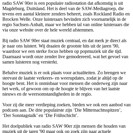
radio SAW 90er is een populaire radiostation dat afkomstig is uit
Magdeburg, Duitsland. Het is deel van de SAW-Mediagroep, die
tevens een aantal kleinere zenders beheert, zoals Rockland Radio en
Brocken Welle. Onze luisteraars bevinden zich voornamelijk in de
regio Sachsen-Anhalt, maar we hebben tal van online luisteraars die
via onze website over de hele wereld afstemmen.
Bij radio SAW 90er staat muziek centraal, en dat merk je direct als
je naar ons luistert. Wij draaien de grootste hits uit de jaren '90,
waardoor we een sterke focus hebben op popmuziek uit die tijd.
Daarnaast wordt onze zender live gemodereerd, wat het gevoel van
samen luisteren nog versterkt.
Behalve muziek is er ook plaats voor actualiteiten. Zo brengen we
steevast de laatste verkeers- en weerupdates, zodat je altijd op de
hoogte bent. Het is onmisbaar voor mensen die onderweg zijn naar
het werk, of gewoon om op de hoogte te blijven van het laatste
nieuws en de weersomstandigheden in de regio.
Voor zij die meer verdieping zoeken, bieden we ook een aanbod van
podcasts aan. De drie populairste zijn ‘Die Mitternachtsspitzen’,
‘Der Sonntagstalk’ en ‘Die Frühschicht’.
Het doelpubliek van radio SAW 90er zijn mensen die houden van
muziek uit de jaren '90 maar ook op zoek zijn naar actuele