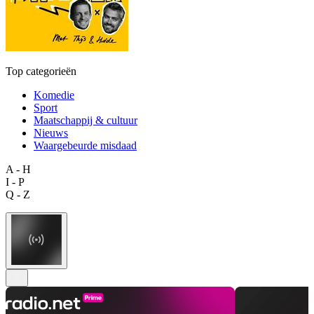
Top categorieën
Komedie
Sport
Maatschappij & cultuur
Nieuws
Waargebeurde misdaad
A - H
I - P
Q - Z