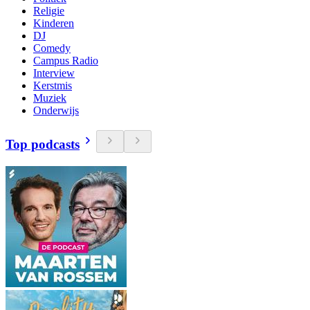
Religie
Kinderen
DJ
Comedy
Campus Radio
Interview
Kerstmis
Muziek
Onderwijs
Top podcasts