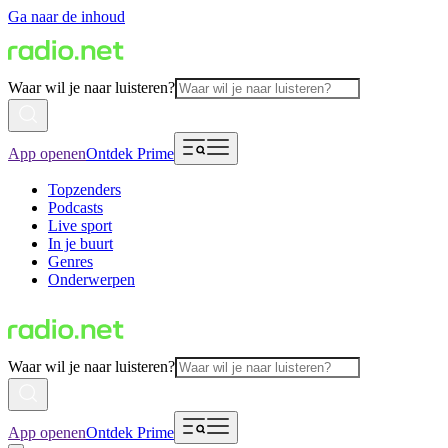
Ga naar de inhoud
Waar wil je naar luisteren?
App openen
Ontdek Prime
Topzenders
Podcasts
Live sport
In je buurt
Genres
Onderwerpen
Waar wil je naar luisteren?
App openen
Ontdek Prime