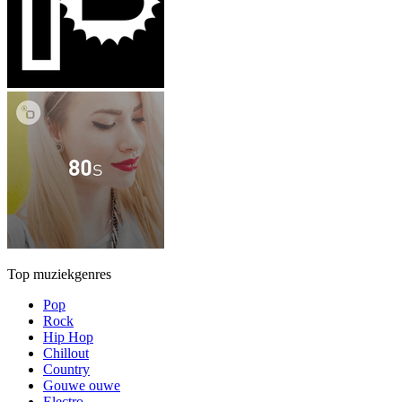
Top muziekgenres
Pop
Rock
Hip Hop
Chillout
Country
Gouwe ouwe
Electro