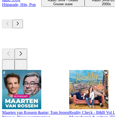
Radio SAW - Oldies
Radio SAW-201
Gouwe ouwe
2000s
Hitparade, Hits, Pop
Top
podcasts
Top
podcasts
Top
podcasts
Maarten van Rossem &amp; Tom Jessen
Reality Check - B&B Vol Li