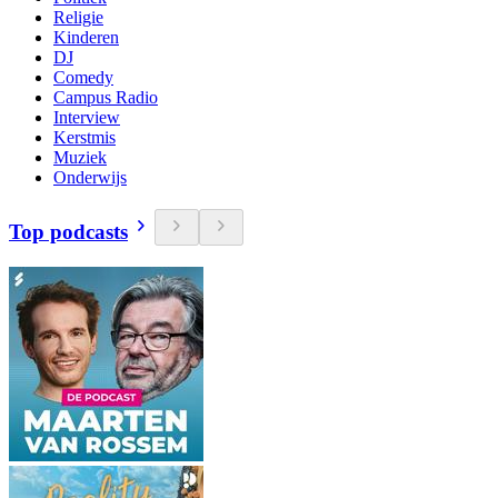
Religie
Kinderen
DJ
Comedy
Campus Radio
Interview
Kerstmis
Muziek
Onderwijs
Top podcasts