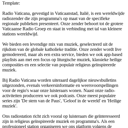
Template:
Radio Vaticana, gevestigd in Vaticaanstad, Italië, is een wereldwijde
radiozender die zijn programma's op maat van de specifieke
regionale publieken presenteert. Onze zender behoort tot de grotere
Vaticaanse Radio Groep en staat in verbinding met tal van kleinere
stations wereldwijd.
We bieden een levendige mix van muziek, geselecteerd uit de
rijkdom van de globale katholieke traditie. Onze zender wordt live
gemodereerd, maar als een extra service, bieden we ook app-based
playlists aan met een focus op liturgische muziek, klassieke heilige
composities en een selectie van populair religieus geïnspireerde
muziek.
Bij Radio Vaticana worden uiteraard dagelijkse nieuwsbulletins
uitgezonden, evenals verkeersinformatie en weersvoorspellingen
voor de regio's waar onze luisteraars wonen. Naast onze radio-
activiteiten produceren we ook podcasts. Onze meest populaire
series zijn 'De stem van de Paus', 'Geloof in de wereld' en 'Heilige
muziek'.
Ons radiostation richt zich vooral op luisteraars die geïnteresseerd
zijn in religieus geïnspireerde muziek en programma's. Als een
professioneel station organiseren we ons platform volgens de