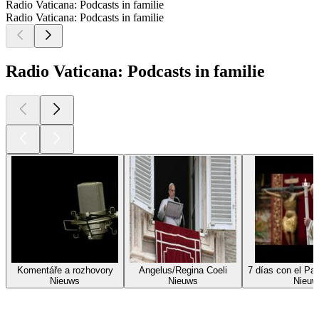
Radio Vaticana: Podcasts in familie
Radio Vaticana: Podcasts in familie
Radio Vaticana: Podcasts in familie
Komentáře a rozhovory
Angelus/Regina Coeli
7 días con el Pa
Nieuws
Nieuws
Nieuw
Top
podcasts
Top
podcasts