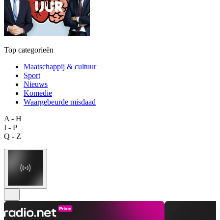
Top categorieën
Maatschappij & cultuur
Sport
Nieuws
Komedie
Waargebeurde misdaad
A - H
I - P
Q - Z