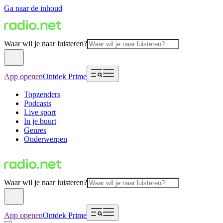
Ga naar de inhoud
Waar wil je naar luisteren?
App openen
Ontdek Prime
Topzenders
Podcasts
Live sport
In je buurt
Genres
Onderwerpen
Waar wil je naar luisteren?
App openen
Ontdek Prime