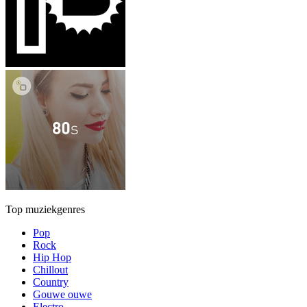
Top muziekgenres
Pop
Rock
Hip Hop
Chillout
Country
Gouwe ouwe
Electro