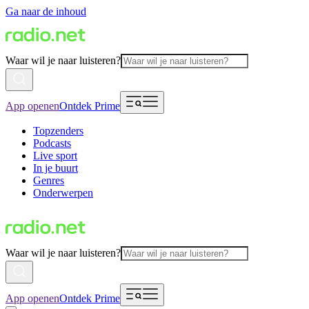
Ga naar de inhoud
Waar wil je naar luisteren?
App openen
Ontdek Prime
Topzenders
Podcasts
Live sport
In je buurt
Genres
Onderwerpen
Waar wil je naar luisteren?
App openen
Ontdek Prime