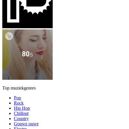
Top muziekgenres
Pop
Rock
Hip Hop
Chillout
Country
Gouwe ouwe
Electro