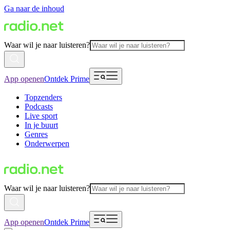
Ga naar de inhoud
Waar wil je naar luisteren?
App openen
Ontdek Prime
Topzenders
Podcasts
Live sport
In je buurt
Genres
Onderwerpen
Waar wil je naar luisteren?
App openen
Ontdek Prime