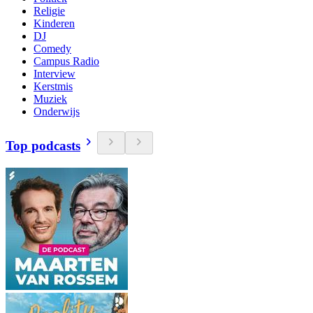
Religie
Kinderen
DJ
Comedy
Campus Radio
Interview
Kerstmis
Muziek
Onderwijs
Top podcasts