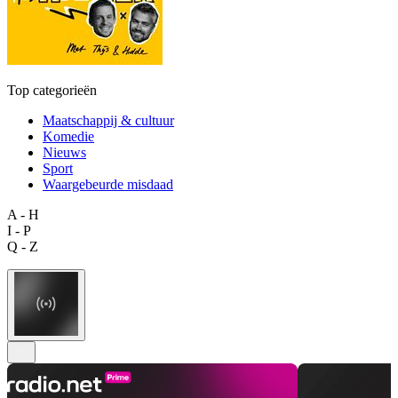
Top categorieën
Maatschappij & cultuur
Komedie
Nieuws
Sport
Waargebeurde misdaad
A - H
I - P
Q - Z