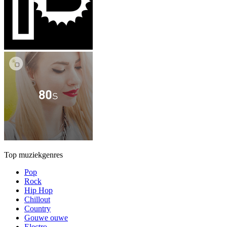
Top muziekgenres
Pop
Rock
Hip Hop
Chillout
Country
Gouwe ouwe
Electro