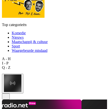
Top categorieën
Komedie
Nieuws
Maatschappij & cultuur
Sport
Waargebeurde misdaad
A - H
I - P
Q - Z