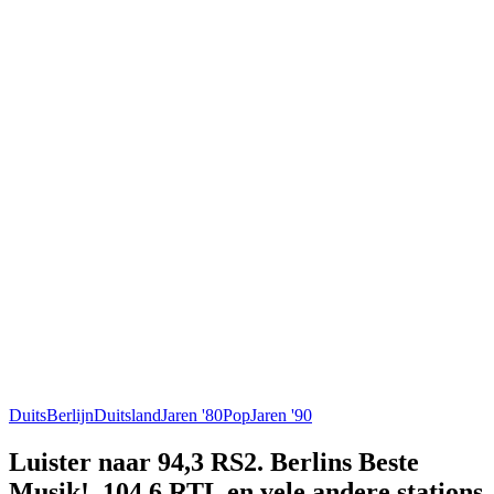
Duits
Berlijn
Duitsland
Jaren '80
Pop
Jaren '90
Luister naar 94,3 RS2. Berlins Beste
Musik!, 104.6 RTL en vele andere stations