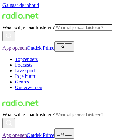
Ga naar de inhoud
Waar wil je naar luisteren?
App openen
Ontdek Prime
Topzenders
Podcasts
Live sport
In je buurt
Genres
Onderwerpen
Waar wil je naar luisteren?
App openen
Ontdek Prime