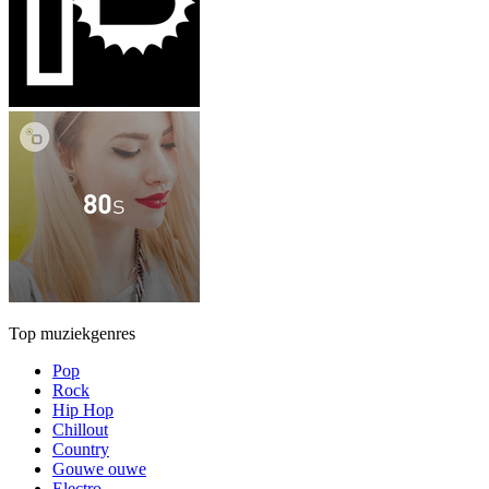
Top muziekgenres
Pop
Rock
Hip Hop
Chillout
Country
Gouwe ouwe
Electro