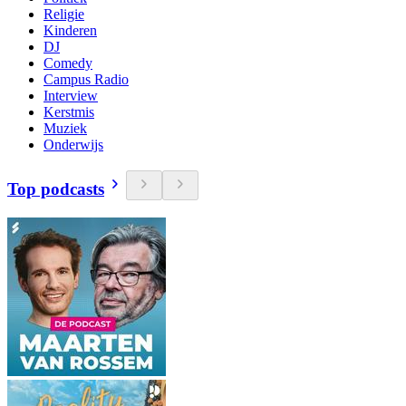
Religie
Kinderen
DJ
Comedy
Campus Radio
Interview
Kerstmis
Muziek
Onderwijs
Top podcasts