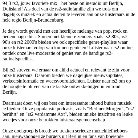
94,3 rs2, jouw favoriete mix - het beste onlineradio uit Berlijn,
Duitsland! Als deel van de rs2-radiofamilie zijn we trots om
dagelijks muziek en actualiteiten te leveren aan onze luisteraars in de
hele regio Berlijn-Brandenburg.
Je dag wordt gevuld met een heerlijke melange van pop, rock en
hedendaagse hits. Samen met kleinere zenders zoals rs2 80's, rs2
90's en rs2 2000's bieden we ook specifieke genre-playlists waar
onze luisteraars volop van kunnen genieten! Luister naar rs2 online,
ontdek onze live-moderatie of geniet van de handige rs2-
radioafspeellijst.
Bij rs2 streven we ernaar om altijd actueel en relevant te zijn voor
onze luisteraars. Daarom bieden we dagelijkse nieuwsupdates,
verkeersinformatie en weersvooruitzichten. Luister naar rs2 om op
de hoogte te blijven van de laatste ontwikkelingen in en rond
Berlijn.
Daarnaast doen wij ons best om interessante inhoud buiten muziek
te bieden. Onze populairste podcasts, zoals "Berliner Morgen", "rs2
berührt" en "rs2 verdammte Axt", bieden unieke inzichten en leuke
weetjes voor onze betrokken luisteraarsgemeenschap.
Onze doelgroep is breed: we trekken serieuze muziekliefhebbers
aan, nieuwshongerige burgers uit Berlijn en fans van boeiende