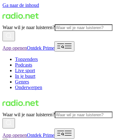
Ga naar de inhoud
Waar wil je naar luisteren?
App openen
Ontdek Prime
Topzenders
Podcasts
Live sport
In je buurt
Genres
Onderwerpen
Waar wil je naar luisteren?
App openen
Ontdek Prime