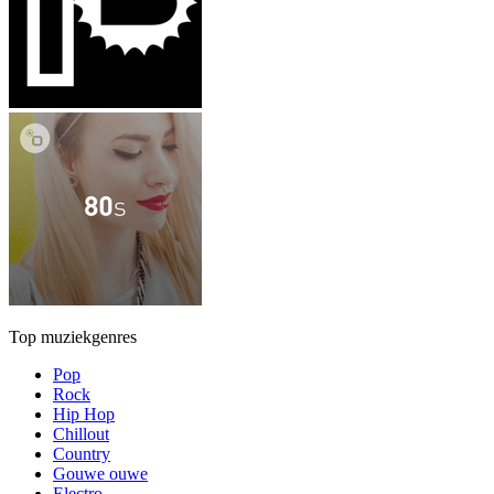
Top muziekgenres
Pop
Rock
Hip Hop
Chillout
Country
Gouwe ouwe
Electro