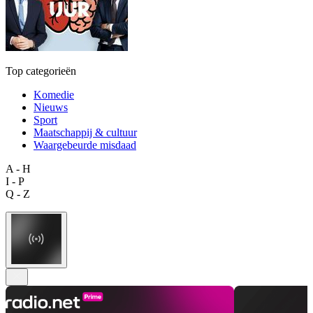
Top categorieën
Komedie
Nieuws
Sport
Maatschappij & cultuur
Waargebeurde misdaad
A - H
I - P
Q - Z