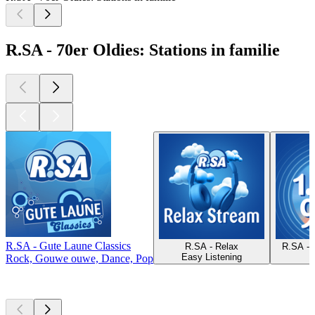
R.SA - 70er Oldies: Stations in familie
R.SA - Gute Laune Classics
R.SA - Relax
R.SA - 
Easy Listening
Rock, Gouwe ouwe, Dance, Pop
Top
podcasts
Top
podcasts