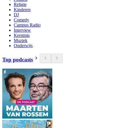
Religie
Kinderen
DJ
Comedy
Campus Radio
Interview
Kerstmis
Muziek
Onderwijs
Top podcasts