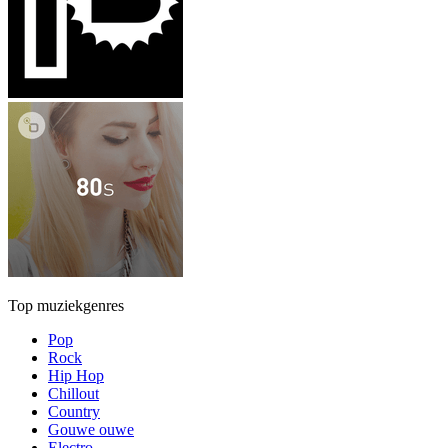
Top muziekgenres
Pop
Rock
Hip Hop
Chillout
Country
Gouwe ouwe
Electro