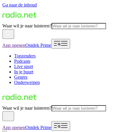
Ga naar de inhoud
Waar wil je naar luisteren?
App openen
Ontdek Prime
Topzenders
Podcasts
Live sport
In je buurt
Genres
Onderwerpen
Waar wil je naar luisteren?
App openen
Ontdek Prime