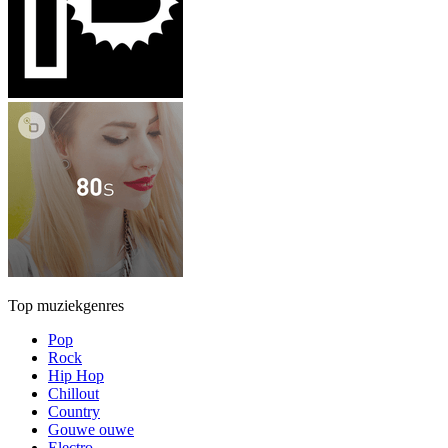
Top muziekgenres
Pop
Rock
Hip Hop
Chillout
Country
Gouwe ouwe
Electro