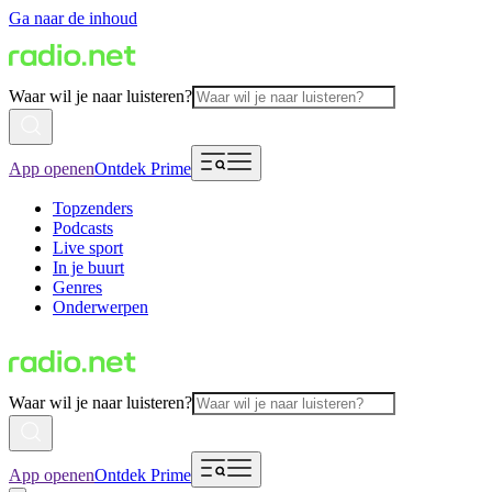
Ga naar de inhoud
Waar wil je naar luisteren?
App openen
Ontdek Prime
Topzenders
Podcasts
Live sport
In je buurt
Genres
Onderwerpen
Waar wil je naar luisteren?
App openen
Ontdek Prime