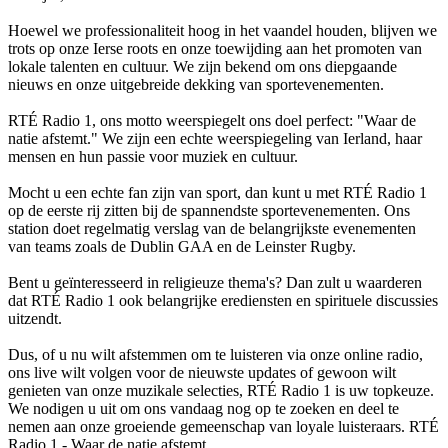
Hoewel we professionaliteit hoog in het vaandel houden, blijven we
trots op onze Ierse roots en onze toewijding aan het promoten van
lokale talenten en cultuur. We zijn bekend om ons diepgaande
nieuws en onze uitgebreide dekking van sportevenementen.
RTÉ Radio 1, ons motto weerspiegelt ons doel perfect: "Waar de
natie afstemt." We zijn een echte weerspiegeling van Ierland, haar
mensen en hun passie voor muziek en cultuur.
Mocht u een echte fan zijn van sport, dan kunt u met RTÉ Radio 1
op de eerste rij zitten bij de spannendste sportevenementen. Ons
station doet regelmatig verslag van de belangrijkste evenementen
van teams zoals de Dublin GAA en de Leinster Rugby.
Bent u geïnteresseerd in religieuze thema's? Dan zult u waarderen
dat RTÉ Radio 1 ook belangrijke erediensten en spirituele discussies
uitzendt.
Dus, of u nu wilt afstemmen om te luisteren via onze online radio,
ons live wilt volgen voor de nieuwste updates of gewoon wilt
genieten van onze muzikale selecties, RTÉ Radio 1 is uw topkeuze.
We nodigen u uit om ons vandaag nog op te zoeken en deel te
nemen aan onze groeiende gemeenschap van loyale luisteraars. RTÉ
Radio 1 - Waar de natie afstemt.