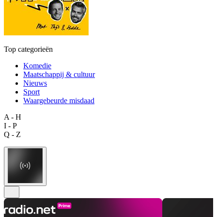
Top categorieën
Komedie
Maatschappij & cultuur
Nieuws
Sport
Waargebeurde misdaad
A - H
I - P
Q - Z