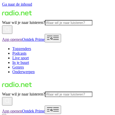
Ga naar de inhoud
Waar wil je naar luisteren?
App openen
Ontdek Prime
Topzenders
Podcasts
Live sport
In je buurt
Genres
Onderwerpen
Waar wil je naar luisteren?
App openen
Ontdek Prime