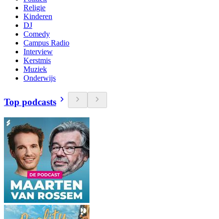
Religie
Kinderen
DJ
Comedy
Campus Radio
Interview
Kerstmis
Muziek
Onderwijs
Top podcasts