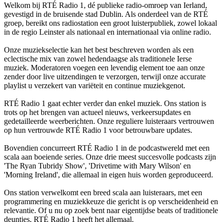
Welkom bij RTÉ Radio 1, dé publieke radio-omroep van Ierland,
gevestigd in de bruisende stad Dublin. Als onderdeel van de RTÉ
groep, bereikt ons radiostation een groot luisterpubliek, zowel lokaal
in de regio Leinster als nationaal en internationaal via online radio.
Onze muziekselectie kan het best beschreven worden als een
eclectische mix van zowel hedendaagse als traditionele Ierse
muziek. Moderatoren voegen een levendig element toe aan onze
zender door live uitzendingen te verzorgen, terwijl onze accurate
playlist u verzekert van variëteit en continue muziekgenot.
RTÉ Radio 1 gaat echter verder dan enkel muziek. Ons station is
trots op het brengen van actueel nieuws, verkeersupdates en
gedetailleerde weerberichten. Onze reguliere luisteraars vertrouwen
op hun vertrouwde RTÉ Radio 1 voor betrouwbare updates.
Bovendien concurreert RTÉ Radio 1 in de podcastwereld met een
scala aan boeiende series. Onze drie meest succesvolle podcasts zijn
'The Ryan Tubridy Show', 'Drivetime with Mary Wilson' en
'Morning Ireland', die allemaal in eigen huis worden geproduceerd.
Ons station verwelkomt een breed scala aan luisteraars, met een
programmering en muziekkeuze die gericht is op verscheidenheid en
relevantie. Of u nu op zoek bent naar eigentijdse beats of traditionele
deuntjes, RTÉ Radio 1 heeft het allemaal.