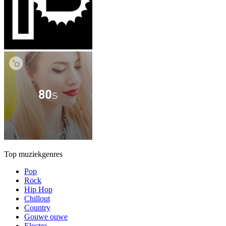
Top muziekgenres
Pop
Rock
Hip Hop
Chillout
Country
Gouwe ouwe
Electro