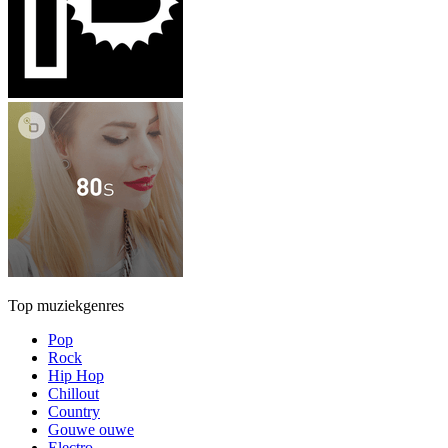
Top muziekgenres
Pop
Rock
Hip Hop
Chillout
Country
Gouwe ouwe
Electro