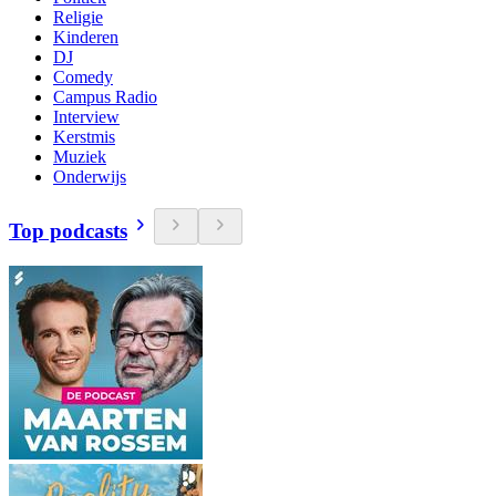
Religie
Kinderen
DJ
Comedy
Campus Radio
Interview
Kerstmis
Muziek
Onderwijs
Top podcasts