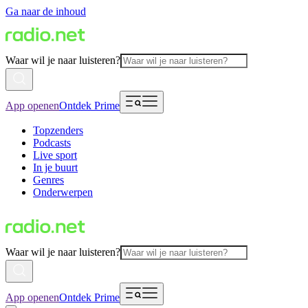
Ga naar de inhoud
Waar wil je naar luisteren?
App openen
Ontdek Prime
Topzenders
Podcasts
Live sport
In je buurt
Genres
Onderwerpen
Waar wil je naar luisteren?
App openen
Ontdek Prime