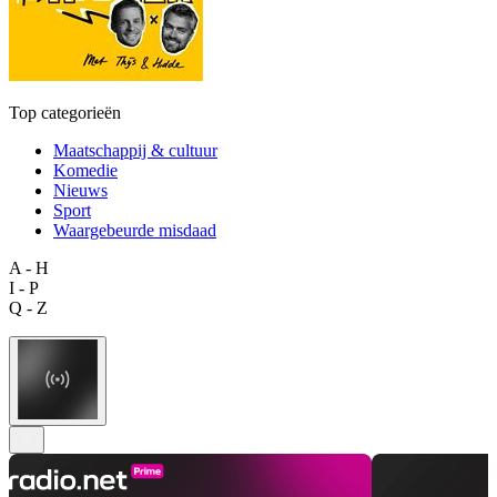
Top categorieën
Maatschappij & cultuur
Komedie
Nieuws
Sport
Waargebeurde misdaad
A - H
I - P
Q - Z