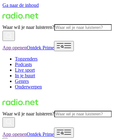
Ga naar de inhoud
Waar wil je naar luisteren?
App openen
Ontdek Prime
Topzenders
Podcasts
Live sport
In je buurt
Genres
Onderwerpen
Waar wil je naar luisteren?
App openen
Ontdek Prime