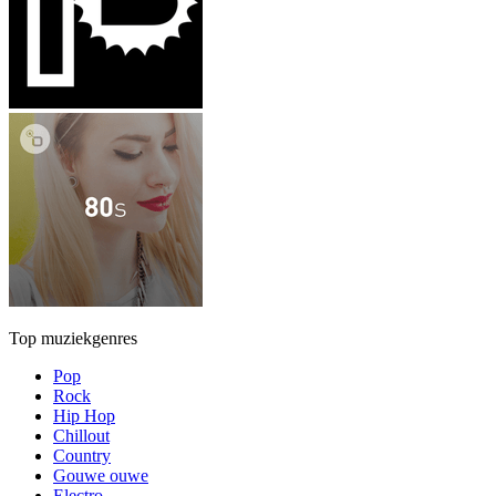
Top muziekgenres
Pop
Rock
Hip Hop
Chillout
Country
Gouwe ouwe
Electro