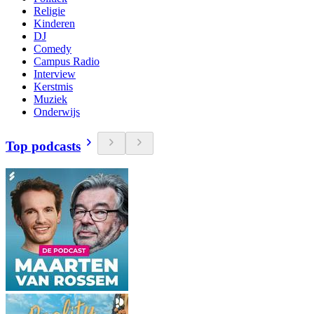
Religie
Kinderen
DJ
Comedy
Campus Radio
Interview
Kerstmis
Muziek
Onderwijs
Top podcasts