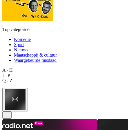
Top categorieën
Komedie
Sport
Nieuws
Maatschappij & cultuur
Waargebeurde misdaad
A - H
I - P
Q - Z