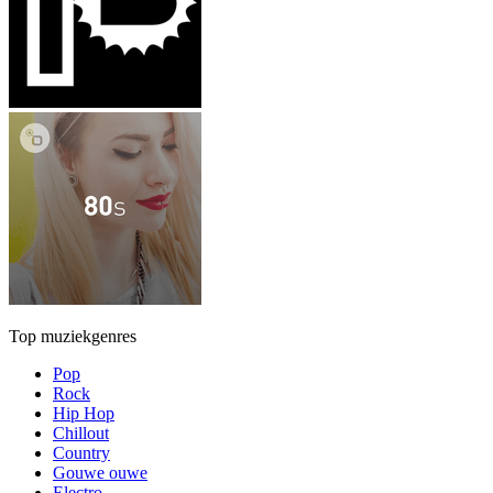
Top muziekgenres
Pop
Rock
Hip Hop
Chillout
Country
Gouwe ouwe
Electro