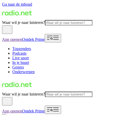
Ga naar de inhoud
Waar wil je naar luisteren?
App openen
Ontdek Prime
Topzenders
Podcasts
Live sport
In je buurt
Genres
Onderwerpen
Waar wil je naar luisteren?
App openen
Ontdek Prime