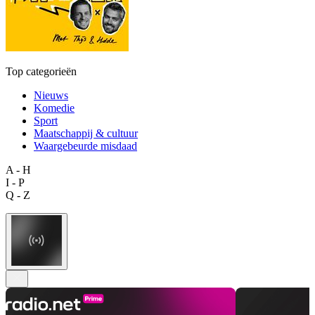
Top categorieën
Nieuws
Komedie
Sport
Maatschappij & cultuur
Waargebeurde misdaad
A - H
I - P
Q - Z