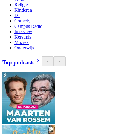
Religie
Kinderen
DJ
Comedy
Campus Radio
Interview
Kerstmis
Muziek
Onderwijs
Top podcasts