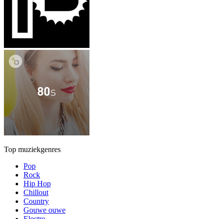
Top muziekgenres
Pop
Rock
Hip Hop
Chillout
Country
Gouwe ouwe
Electro