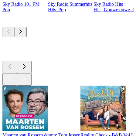
Sky Radio 101 FM
Sky Radio Summerhits
Sky Radio Hits
Pop
Hits, Pop
Hits, Gouwe ouwe, P
Top
podcasts
Top
podcasts
Top
podcasts
Maarten van Rossem &amp; Tom Jessen
Reality Check - B&B Vol Li