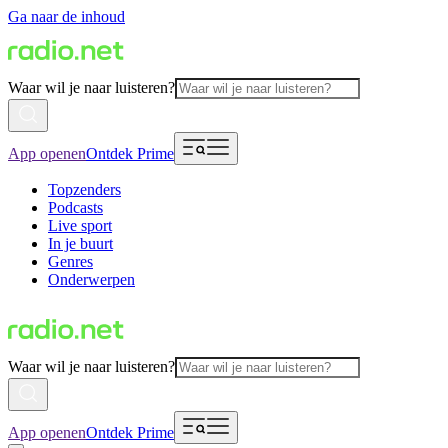
Ga naar de inhoud
Waar wil je naar luisteren?
App openen
Ontdek Prime
Topzenders
Podcasts
Live sport
In je buurt
Genres
Onderwerpen
Waar wil je naar luisteren?
App openen
Ontdek Prime