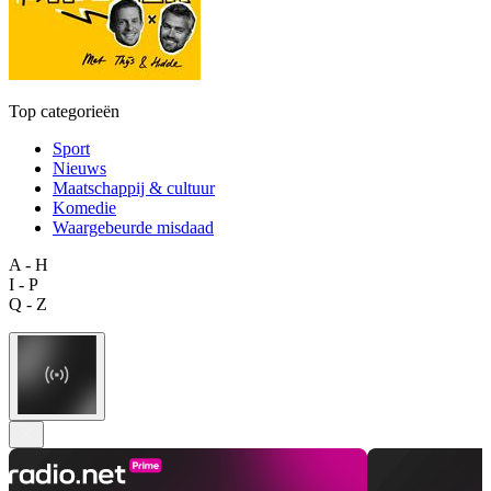
Top categorieën
Sport
Nieuws
Maatschappij & cultuur
Komedie
Waargebeurde misdaad
A - H
I - P
Q - Z