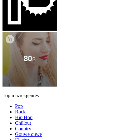
Top muziekgenres
Pop
Rock
Hip Hop
Chillout
Country
Gouwe ouwe
Electro