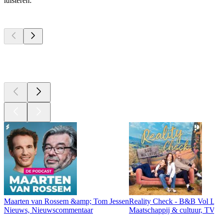
luisteren.
Top
podcasts
Top
podcasts
Top
podcasts
Maarten van Rossem &amp; Tom Jessen
Reality Check - B&B Vol Li
Nieuws, Nieuwscommentaar
Maatschappij & cultuur, TV 