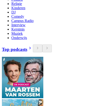
Religie
Kinderen
DJ
Comedy
Campus Radio
Interview
Kerstmis
Muziek
Onderwijs
Top podcasts