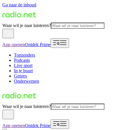
Ga naar de inhoud
Waar wil je naar luisteren?
App openen
Ontdek Prime
Topzenders
Podcasts
Live sport
In je buurt
Genres
Onderwerpen
Waar wil je naar luisteren?
App openen
Ontdek Prime