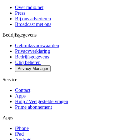
Over radio.net
Press
Bij ons adverteren
Broadcast met ons
Bedrijfsgegevens
Gebruiksvoorwaarden
Privacyverklaring
Bedrijfsgegevens
Utiq beheren
Privacy-Manager
Service
Contact
Apps
Hulp / Veelgestelde vragen
Prime abonnement
Apps
iPhone
iPad
Android