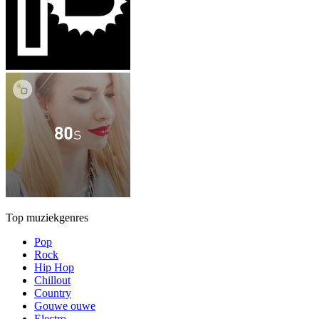
Top muziekgenres
Pop
Rock
Hip Hop
Chillout
Country
Gouwe ouwe
Electro