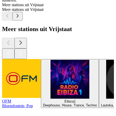
luisteren.
Meer stations uit Vrijstaat
Meer stations uit Vrijstaat
Meer stations uit Vrijstaat
OFM
Eibiza1
Deephouse, House, Trance, Techno
Lautoka, 
Bloemfontein, Pop
Top
podcasts