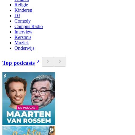
Religie
Kinderen
DJ
Comedy
Campus Radio
Interview
Kerstmis
Muziek
Onderwijs
Top podcasts