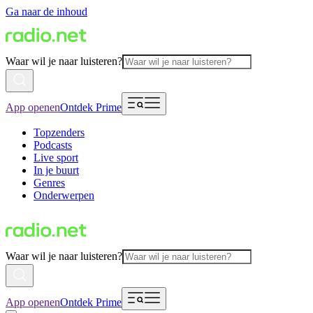
Ga naar de inhoud
Waar wil je naar luisteren?
App openen
Ontdek Prime
Topzenders
Podcasts
Live sport
In je buurt
Genres
Onderwerpen
Waar wil je naar luisteren?
App openen
Ontdek Prime