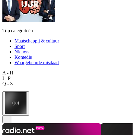
Top categorieën
Maatschappij & cultuur
Sport
Nieuws
Komedie
Waargebeurde misdaad
A - H
I - P
Q - Z