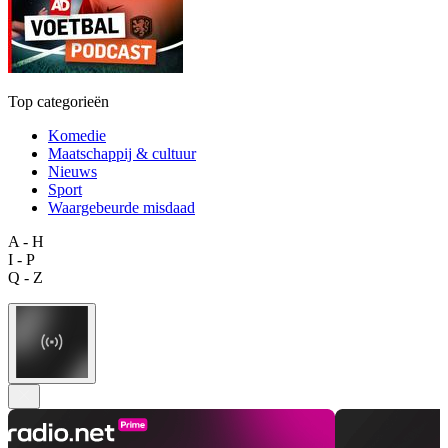
Top categorieën
Komedie
Maatschappij & cultuur
Nieuws
Sport
Waargebeurde misdaad
A - H
I - P
Q - Z