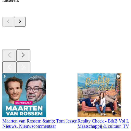
luisteren.
Top
podcasts
Top
podcasts
Top
podcasts
Maarten van Rossem &amp; Tom Jessen
Reality Check - B&B Vol Li
Nieuws, Nieuwscommentaar
Maatschappij & cultuur, TV 