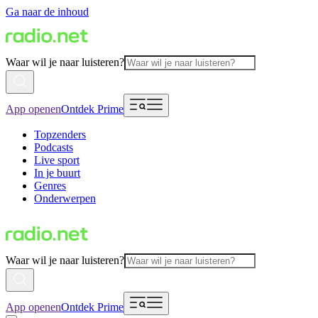
Ga naar de inhoud
Waar wil je naar luisteren?
App openen
Ontdek Prime
Topzenders
Podcasts
Live sport
In je buurt
Genres
Onderwerpen
Waar wil je naar luisteren?
App openen
Ontdek Prime