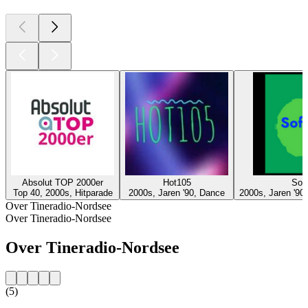
Absolut TOP 2000er
Hot105
Sof
Top 40, 2000s, Hitparade
2000s, Jaren '90, Dance
2000s, Jaren '90
Over Tineradio-Nordsee
Over Tineradio-Nordsee
Over Tineradio-Nordsee
(5)