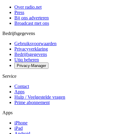
Over radio.net
Press
Bij ons adverteren
Broadcast met ons
Bedrijfsgegevens
Gebruiksvoorwaarden
Privacyverklaring
Bedrijfsgegevens
Utiq beheren
Privacy-Manager
Service
Contact
Apps
Hulp / Veelgestelde vragen
Prime abonnement
Apps
iPhone
iPad
Android