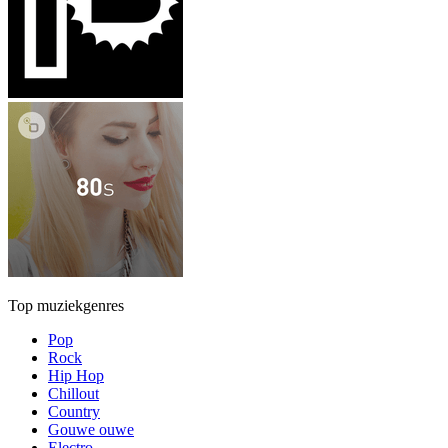
Top muziekgenres
Pop
Rock
Hip Hop
Chillout
Country
Gouwe ouwe
Electro