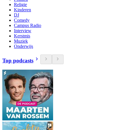
Religie
Kinderen
DJ
Comedy
Campus Radio
Interview
Kerstmis
Muziek
Onderwijs
Top podcasts