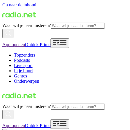
Ga naar de inhoud
Waar wil je naar luisteren?
App openen
Ontdek Prime
Topzenders
Podcasts
Live sport
In je buurt
Genres
Onderwerpen
Waar wil je naar luisteren?
App openen
Ontdek Prime