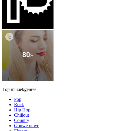
Top muziekgenres
Pop
Rock
Hip Hop
Chillout
Country
Gouwe ouwe
Electro