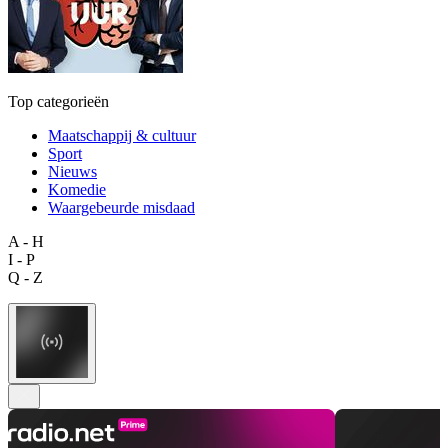
Top categorieën
Maatschappij & cultuur
Sport
Nieuws
Komedie
Waargebeurde misdaad
A - H
I - P
Q - Z