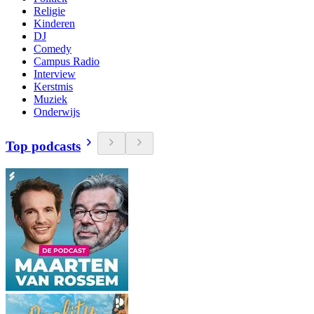
Religie
Kinderen
DJ
Comedy
Campus Radio
Interview
Kerstmis
Muziek
Onderwijs
Top podcasts