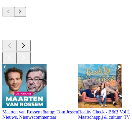
Top
podcasts
Top
podcasts
Maarten van Rossem &amp; Tom Jessen
Reality Check - B&B Vol Li
Nieuws, Nieuwscommentaar
Maatschappij & cultuur, TV 