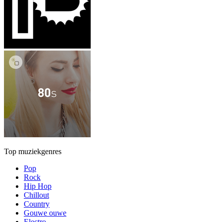
Top muziekgenres
Pop
Rock
Hip Hop
Chillout
Country
Gouwe ouwe
Electro