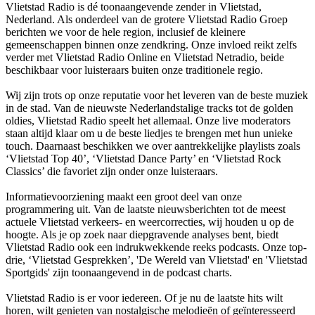
Vlietstad Radio is dé toonaangevende zender in Vlietstad,
Nederland. Als onderdeel van de grotere Vlietstad Radio Groep
berichten we voor de hele region, inclusief de kleinere
gemeenschappen binnen onze zendkring. Onze invloed reikt zelfs
verder met Vlietstad Radio Online en Vlietstad Netradio, beide
beschikbaar voor luisteraars buiten onze traditionele regio.
Wij zijn trots op onze reputatie voor het leveren van de beste muziek
in de stad. Van de nieuwste Nederlandstalige tracks tot de golden
oldies, Vlietstad Radio speelt het allemaal. Onze live moderators
staan altijd klaar om u de beste liedjes te brengen met hun unieke
touch. Daarnaast beschikken we over aantrekkelijke playlists zoals
‘Vlietstad Top 40’, ‘Vlietstad Dance Party’ en ‘Vlietstad Rock
Classics’ die favoriet zijn onder onze luisteraars.
Informatievoorziening maakt een groot deel van onze
programmering uit. Van de laatste nieuwsberichten tot de meest
actuele Vlietstad verkeers- en weercorrecties, wij houden u op de
hoogte. Als je op zoek naar diepgravende analyses bent, biedt
Vlietstad Radio ook een indrukwekkende reeks podcasts. Onze top-
drie, ‘Vlietstad Gesprekken’, 'De Wereld van Vlietstad' en 'Vlietstad
Sportgids' zijn toonaangevend in de podcast charts.
Vlietstad Radio is er voor iedereen. Of je nu de laatste hits wilt
horen, wilt genieten van nostalgische melodieën of geïnteresseerd