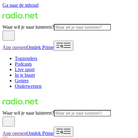
Ga naar de inhoud
Waar wil je naar luisteren?
App openen
Ontdek Prime
Topzenders
Podcasts
Live sport
In je buurt
Genres
Onderwerpen
Waar wil je naar luisteren?
App openen
Ontdek Prime