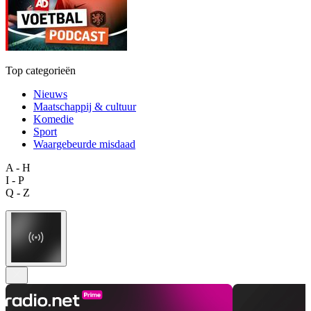
Top categorieën
Nieuws
Maatschappij & cultuur
Komedie
Sport
Waargebeurde misdaad
A - H
I - P
Q - Z