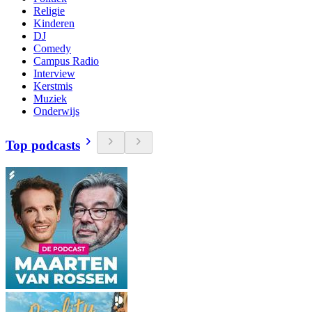
Religie
Kinderen
DJ
Comedy
Campus Radio
Interview
Kerstmis
Muziek
Onderwijs
Top podcasts