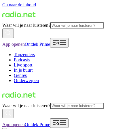
Ga naar de inhoud
Waar wil je naar luisteren?
App openen
Ontdek Prime
Topzenders
Podcasts
Live sport
In je buurt
Genres
Onderwerpen
Waar wil je naar luisteren?
App openen
Ontdek Prime