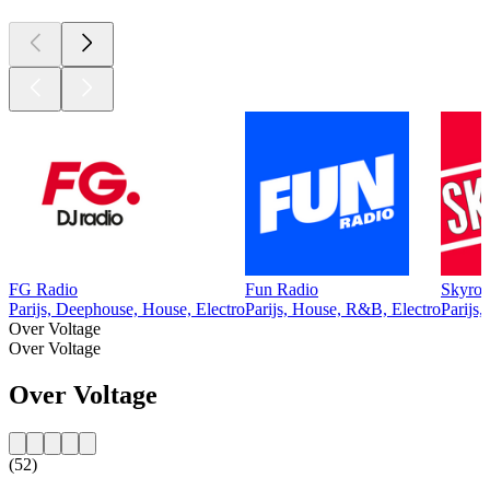
FG Radio
Fun Radio
Skyro
Parijs, Deephouse, House, Electro
Parijs, House, R&B, Electro
Parijs
Over Voltage
Over Voltage
Over Voltage
(52)