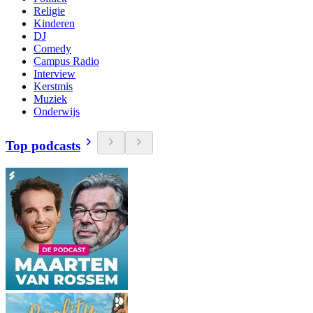
Religie
Kinderen
DJ
Comedy
Campus Radio
Interview
Kerstmis
Muziek
Onderwijs
Top podcasts