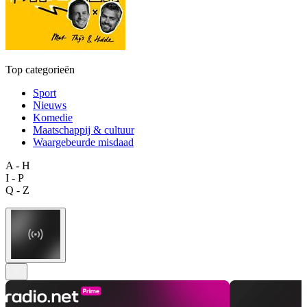
Top categorieën
Sport
Nieuws
Komedie
Maatschappij & cultuur
Waargebeurde misdaad
A - H
I - P
Q - Z