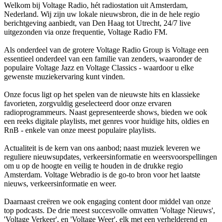
Welkom bij Voltage Radio, hét radiostation uit Amsterdam,
Nederland. Wij zijn uw lokale nieuwsbron, die in de hele regio
berichtgeving aanbiedt, van Den Haag tot Utrecht, 24/7 live
uitgezonden via onze frequentie, Voltage Radio FM.
Als onderdeel van de grotere Voltage Radio Group is Voltage een
essentieel onderdeel van een familie van zenders, waaronder de
populaire Voltage Jazz en Voltage Classics - waardoor u elke
gewenste muziekervaring kunt vinden.
Onze focus ligt op het spelen van de nieuwste hits en klassieke
favorieten, zorgvuldig geselecteerd door onze ervaren
radioprogrammeurs. Naast gepresenteerde shows, bieden we ook
een reeks digitale playlists, met genres voor huidige hits, oldies en
RnB - enkele van onze meest populaire playlists.
Actualiteit is de kern van ons aanbod; naast muziek leveren we
reguliere nieuwsupdates, verkeersinformatie en weersvoorspellingen
om u op de hoogte en veilig te houden in de drukke regio
Amsterdam. Voltage Webradio is de go-to bron voor het laatste
nieuws, verkeersinformatie en weer.
Daarnaast creëren we ook engaging content door middel van onze
top podcasts. De drie meest succesvolle omvatten 'Voltage Nieuws',
'Voltage Verkeer', en 'Voltage Weer', elk met een verhelderend en