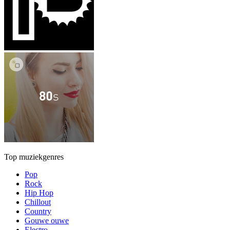
Top muziekgenres
Pop
Rock
Hip Hop
Chillout
Country
Gouwe ouwe
Electro