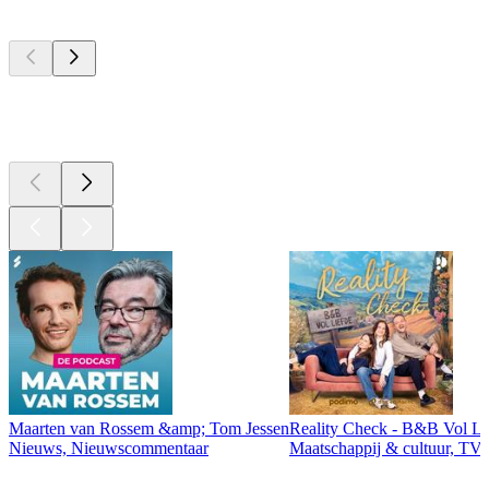
Top
podcasts
Top
podcasts
Maarten van Rossem &amp; Tom Jessen
Reality Check - B&B Vol Li
Nieuws, Nieuwscommentaar
Maatschappij & cultuur, TV 