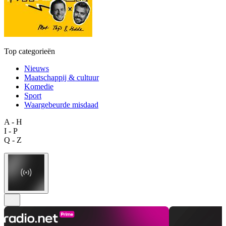
Top categorieën
Nieuws
Maatschappij & cultuur
Komedie
Sport
Waargebeurde misdaad
A - H
I - P
Q - Z