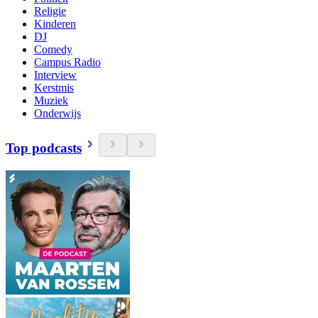
Religie
Kinderen
DJ
Comedy
Campus Radio
Interview
Kerstmis
Muziek
Onderwijs
Top podcasts