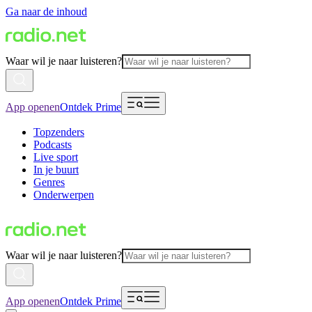
Ga naar de inhoud
Waar wil je naar luisteren?
App openen
Ontdek Prime
Topzenders
Podcasts
Live sport
In je buurt
Genres
Onderwerpen
Waar wil je naar luisteren?
App openen
Ontdek Prime