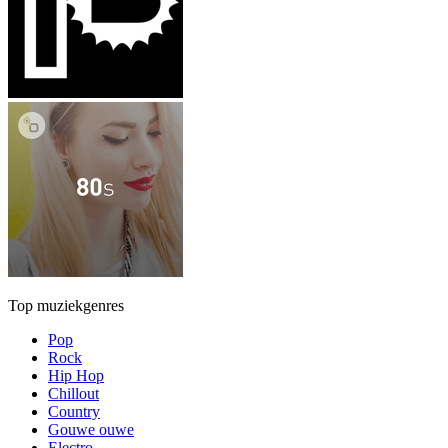
Top muziekgenres
Pop
Rock
Hip Hop
Chillout
Country
Gouwe ouwe
Electro