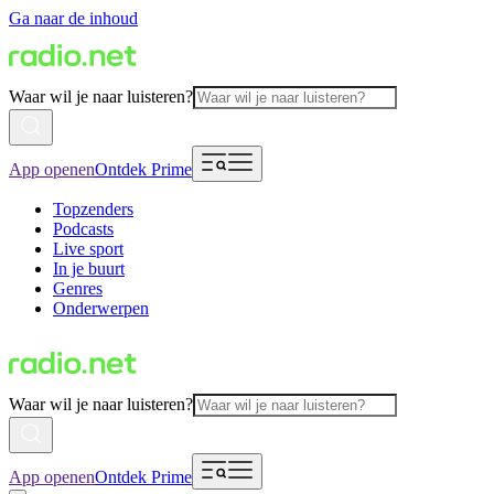
Ga naar de inhoud
Waar wil je naar luisteren?
App openen
Ontdek Prime
Topzenders
Podcasts
Live sport
In je buurt
Genres
Onderwerpen
Waar wil je naar luisteren?
App openen
Ontdek Prime