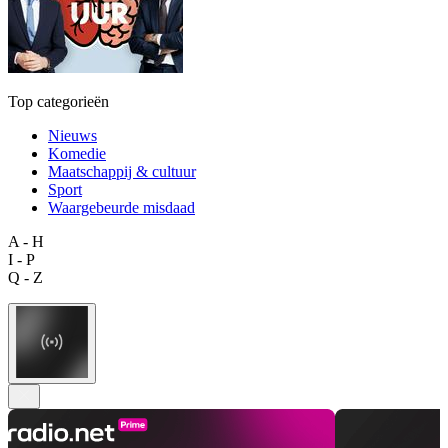
Top categorieën
Nieuws
Komedie
Maatschappij & cultuur
Sport
Waargebeurde misdaad
A - H
I - P
Q - Z