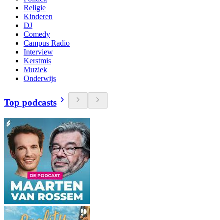
Religie
Kinderen
DJ
Comedy
Campus Radio
Interview
Kerstmis
Muziek
Onderwijs
Top podcasts