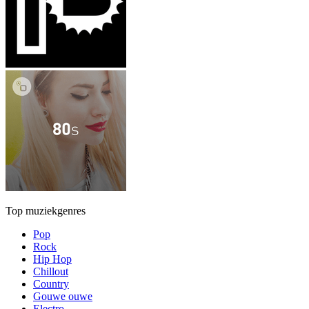
Top muziekgenres
Pop
Rock
Hip Hop
Chillout
Country
Gouwe ouwe
Electro