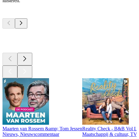
luisteren.
Top
podcasts
Top
podcasts
Top
podcasts
Maarten van Rossem &amp; Tom Jessen
Reality Check - B&B Vol Li
Nieuws, Nieuwscommentaar
Maatschappij & cultuur, TV 