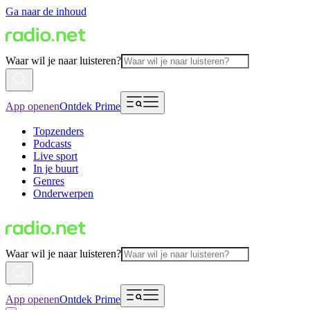
Ga naar de inhoud
Waar wil je naar luisteren?
App openen
Ontdek Prime
Topzenders
Podcasts
Live sport
In je buurt
Genres
Onderwerpen
Waar wil je naar luisteren?
App openen
Ontdek Prime