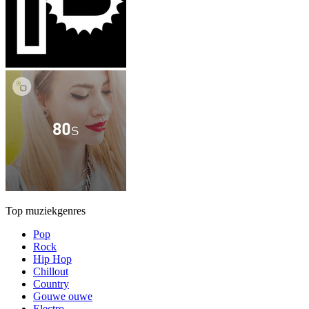
Top muziekgenres
Pop
Rock
Hip Hop
Chillout
Country
Gouwe ouwe
Electro