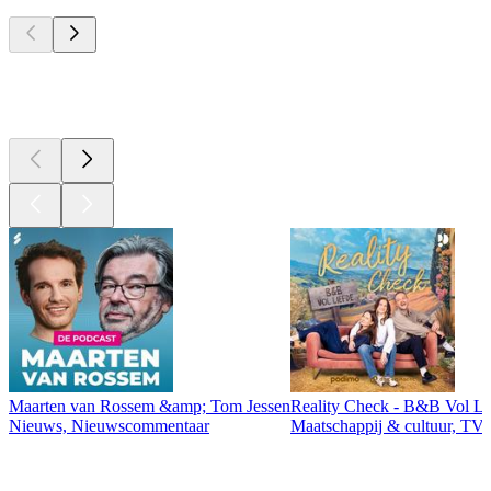
Top
podcasts
Top
podcasts
Maarten van Rossem &amp; Tom Jessen
Reality Check - B&B Vol Li
Nieuws, Nieuwscommentaar
Maatschappij & cultuur, TV 