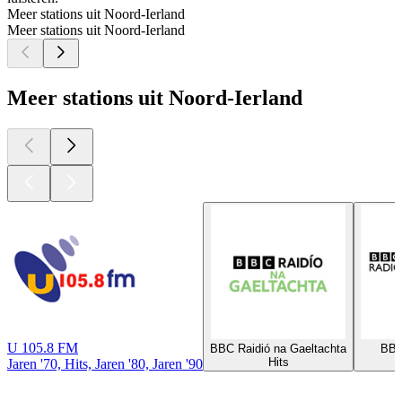
Meer stations uit Noord-Ierland
Meer stations uit Noord-Ierland
Meer stations uit Noord-Ierland
U 105.8 FM
BBC Raidió na Gaeltachta
BBC
Hits
Jaren '70, Hits, Jaren '80, Jaren '90
Top
podcasts