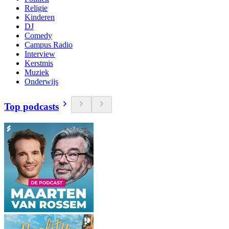
Religie
Kinderen
DJ
Comedy
Campus Radio
Interview
Kerstmis
Muziek
Onderwijs
Top podcasts