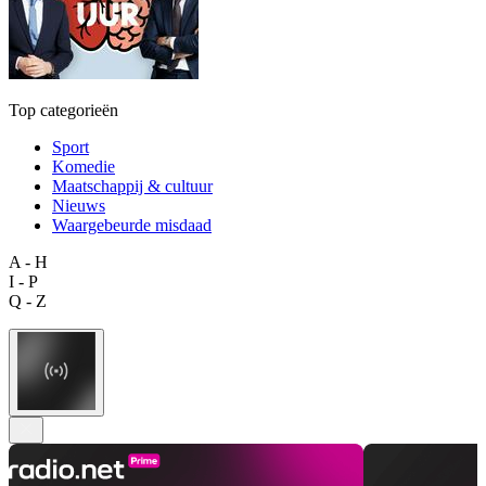
Top categorieën
Sport
Komedie
Maatschappij & cultuur
Nieuws
Waargebeurde misdaad
A - H
I - P
Q - Z