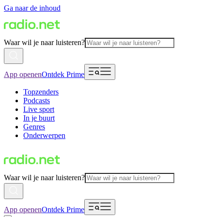
Ga naar de inhoud
Waar wil je naar luisteren?
App openen
Ontdek Prime
Topzenders
Podcasts
Live sport
In je buurt
Genres
Onderwerpen
Waar wil je naar luisteren?
App openen
Ontdek Prime