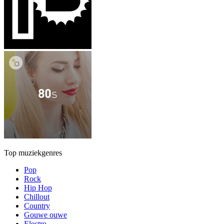
Top muziekgenres
Pop
Rock
Hip Hop
Chillout
Country
Gouwe ouwe
Electro