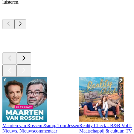
luisteren.
Top
podcasts
Top
podcasts
Top
podcasts
Maarten van Rossem &amp; Tom Jessen
Reality Check - B&B Vol Li
Nieuws, Nieuwscommentaar
Maatschappij & cultuur, TV 