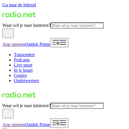
Ga naar de inhoud
Waar wil je naar luisteren?
App openen
Ontdek Prime
Topzenders
Podcasts
Live sport
In je buurt
Genres
Onderwerpen
Waar wil je naar luisteren?
App openen
Ontdek Prime