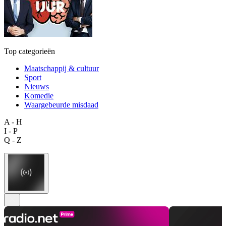
Top categorieën
Maatschappij & cultuur
Sport
Nieuws
Komedie
Waargebeurde misdaad
A - H
I - P
Q - Z