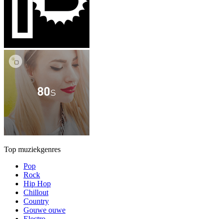
Top muziekgenres
Pop
Rock
Hip Hop
Chillout
Country
Gouwe ouwe
Electro