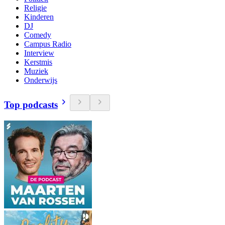
Religie
Kinderen
DJ
Comedy
Campus Radio
Interview
Kerstmis
Muziek
Onderwijs
Top podcasts