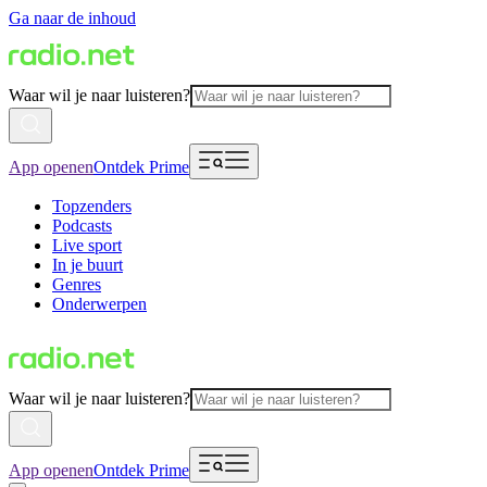
Ga naar de inhoud
Waar wil je naar luisteren?
App openen
Ontdek Prime
Topzenders
Podcasts
Live sport
In je buurt
Genres
Onderwerpen
Waar wil je naar luisteren?
App openen
Ontdek Prime