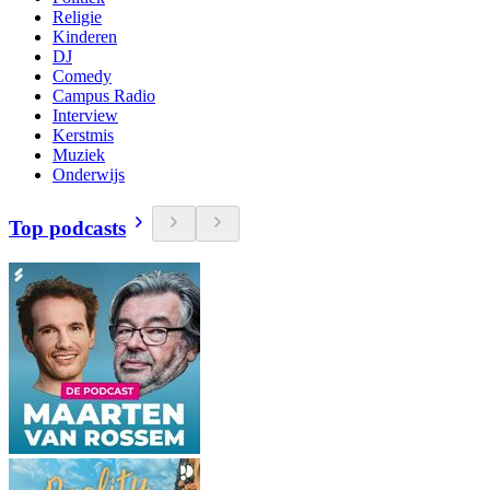
Religie
Kinderen
DJ
Comedy
Campus Radio
Interview
Kerstmis
Muziek
Onderwijs
Top podcasts