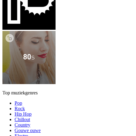
Top muziekgenres
Pop
Rock
Hip Hop
Chillout
Country
Gouwe ouwe
Electro