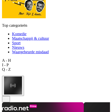
Top categorieën
Komedie
Maatschappij & cultuur
Sport
Nieuws
Waargebeurde misdaad
A - H
I - P
Q - Z