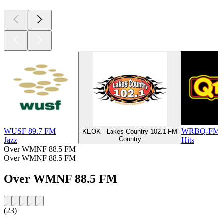
WUSF 89.7 FM
WRBQ-FM -
KEOK - Lakes Country 102.1 FM
Country
Jazz
Hits
Over WMNF 88.5 FM
Over WMNF 88.5 FM
Over WMNF 88.5 FM
(23)