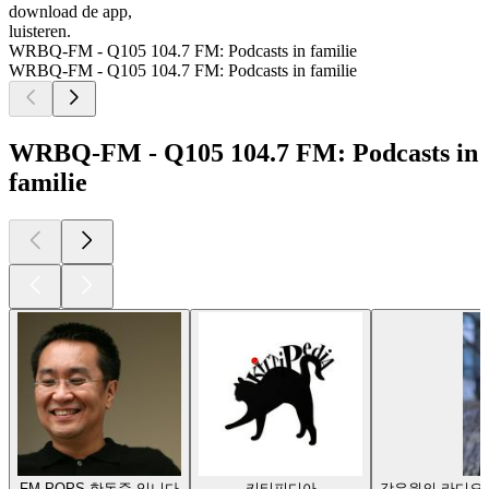
download de app,
luisteren.
WRBQ-FM - Q105 104.7 FM: Podcasts in familie
WRBQ-FM - Q105 104.7 FM: Podcasts in familie
WRBQ-FM - Q105 104.7 FM: Podcasts in
familie
FM POPS 한동준 입니다
키티피디아
강유원의 라디오 