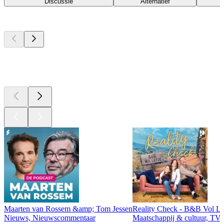
Discussie
Alternatief
Top
podcasts
Top
podcasts
Top
podcasts
Maarten van Rossem &amp; Tom Jessen
Reality Check - B&B Vol Li
Nieuws, Nieuwscommentaar
Maatschappij & cultuur, TV 