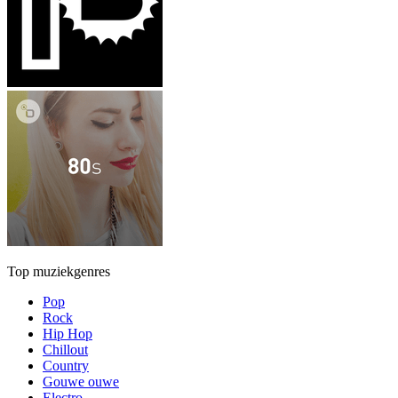
Top muziekgenres
Pop
Rock
Hip Hop
Chillout
Country
Gouwe ouwe
Electro