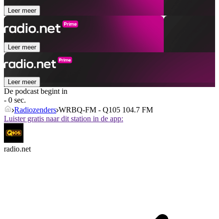
Leer meer
Leer meer
Leer meer
De podcast begint in
- 0 sec.
Radiozenders
WRBQ-FM - Q105 104.7 FM
Luister gratis naar dit station in de app:
radio.net