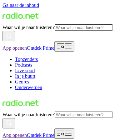
Ga naar de inhoud
Waar wil je naar luisteren?
App openen
Ontdek Prime
Topzenders
Podcasts
Live sport
In je buurt
Genres
Onderwerpen
Waar wil je naar luisteren?
App openen
Ontdek Prime