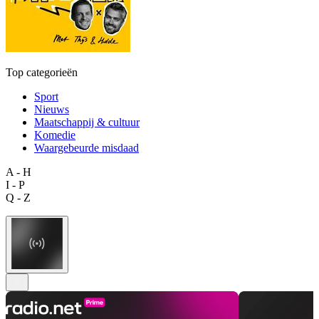
Top categorieën
Sport
Nieuws
Maatschappij & cultuur
Komedie
Waargebeurde misdaad
A - H
I - P
Q - Z