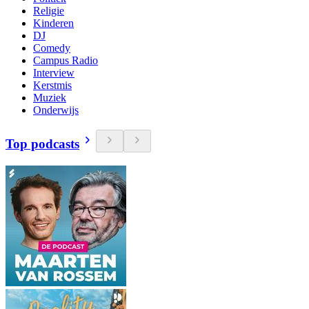
Religie
Kinderen
DJ
Comedy
Campus Radio
Interview
Kerstmis
Muziek
Onderwijs
Top podcasts