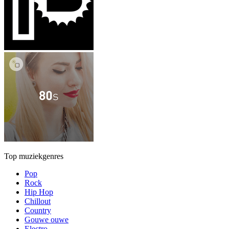
Top muziekgenres
Pop
Rock
Hip Hop
Chillout
Country
Gouwe ouwe
Electro