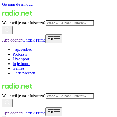
Ga naar de inhoud
Waar wil je naar luisteren?
App openen
Ontdek Prime
Topzenders
Podcasts
Live sport
In je buurt
Genres
Onderwerpen
Waar wil je naar luisteren?
App openen
Ontdek Prime