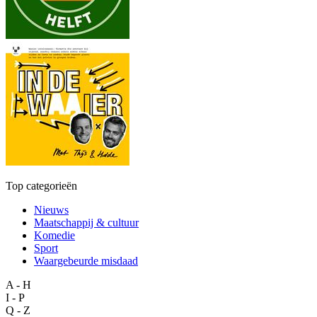
Top categorieën
Nieuws
Maatschappij & cultuur
Komedie
Sport
Waargebeurde misdaad
A - H
I - P
Q - Z