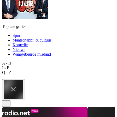
Top categorieën
Sport
Maatschappij & cultuur
Komedie
Nieuws
Waargebeurde misdaad
A - H
I - P
Q - Z