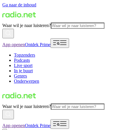
Ga naar de inhoud
Waar wil je naar luisteren?
App openen
Ontdek Prime
Topzenders
Podcasts
Live sport
In je buurt
Genres
Onderwerpen
Waar wil je naar luisteren?
App openen
Ontdek Prime