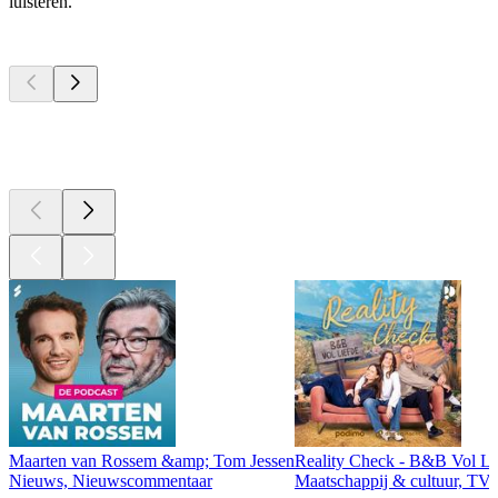
luisteren.
Top
podcasts
Top
podcasts
Top
podcasts
Maarten van Rossem &amp; Tom Jessen
Reality Check - B&B Vol Li
Nieuws, Nieuwscommentaar
Maatschappij & cultuur, TV 