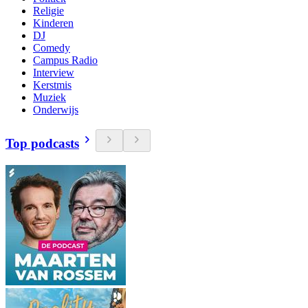
Religie
Kinderen
DJ
Comedy
Campus Radio
Interview
Kerstmis
Muziek
Onderwijs
Top podcasts