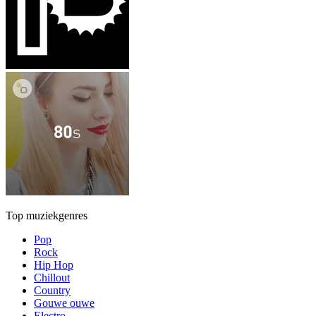
Top muziekgenres
Pop
Rock
Hip Hop
Chillout
Country
Gouwe ouwe
Electro